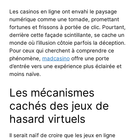
Les casinos en ligne ont envahi le paysage
numérique comme une tornade, promettant
fortunes et frissons à portée de clic. Pourtant,
derrière cette façade scintillante, se cache un
monde où l’illusion côtoie parfois la déception.
Pour ceux qui cherchent à comprendre ce
phénomène,
madcasino
offre une porte
d’entrée vers une expérience plus éclairée et
moins naïve.
Les mécanismes
cachés des jeux de
hasard virtuels
Il serait naïf de croire que les jeux en ligne