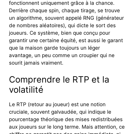
fonctionnent uniquement grâce à la chance.
Derrière chaque spin, chaque tirage, se trouve
un algorithme, souvent appelé RNG (générateur
de nombres aléatoires), qui dicte le sort des
joueurs. Ce système, bien que conçu pour
garantir une certaine équité, est aussi le garant
que la maison garde toujours un léger
avantage, un peu comme un croupier qui ne
sourit jamais vraiment.
Comprendre le RTP et la
volatilité
Le RTP (retour au joueur) est une notion
cruciale, souvent galvaudée, qui indique le
pourcentage théorique des mises redistribuées
aux joueurs sur le long terme. Mais attention, ce