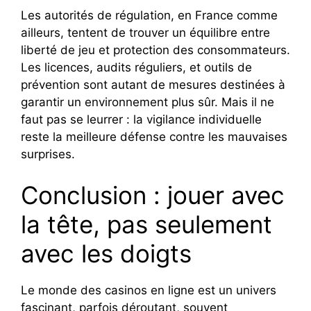
Les autorités de régulation, en France comme
ailleurs, tentent de trouver un équilibre entre
liberté de jeu et protection des consommateurs.
Les licences, audits réguliers, et outils de
prévention sont autant de mesures destinées à
garantir un environnement plus sûr. Mais il ne
faut pas se leurrer : la vigilance individuelle
reste la meilleure défense contre les mauvaises
surprises.
Conclusion : jouer avec
la tête, pas seulement
avec les doigts
Le monde des casinos en ligne est un univers
fascinant, parfois déroutant, souvent