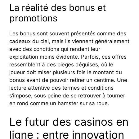
La réalité des bonus et
promotions
Les bonus sont souvent présentés comme des
cadeaux du ciel, mais ils viennent généralement
avec des conditions qui rendent leur
exploitation moins évidente. Parfois, ces offres
ressemblent à des pièges déguisés, où le
joueur doit miser plusieurs fois le montant du
bonus avant de pouvoir retirer un centime. Une
lecture attentive des termes et conditions
s’impose, sous peine de se retrouver à tourner
en rond comme un hamster sur sa roue.
Le futur des casinos en
ligne : entre innovation