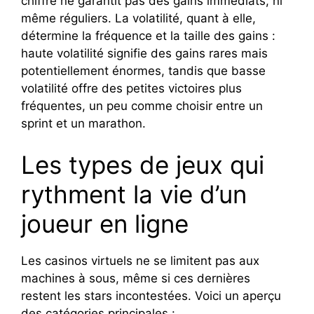
chiffre ne garantit pas des gains immédiats, ni
même réguliers. La volatilité, quant à elle,
détermine la fréquence et la taille des gains :
haute volatilité signifie des gains rares mais
potentiellement énormes, tandis que basse
volatilité offre des petites victoires plus
fréquentes, un peu comme choisir entre un
sprint et un marathon.
Les types de jeux qui
rythment la vie d’un
joueur en ligne
Les casinos virtuels ne se limitent pas aux
machines à sous, même si ces dernières
restent les stars incontestées. Voici un aperçu
des catégories principales :