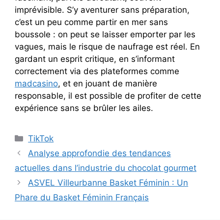
imprévisible. S’y aventurer sans préparation,
c’est un peu comme partir en mer sans
boussole : on peut se laisser emporter par les
vagues, mais le risque de naufrage est réel. En
gardant un esprit critique, en s’informant
correctement via des plateformes comme
madcasino
, et en jouant de manière
responsable, il est possible de profiter de cette
expérience sans se brûler les ailes.
Categories
TikTok
Analyse approfondie des tendances
actuelles dans l’industrie du chocolat gourmet
ASVEL Villeurbanne Basket Féminin : Un
Phare du Basket Féminin Français