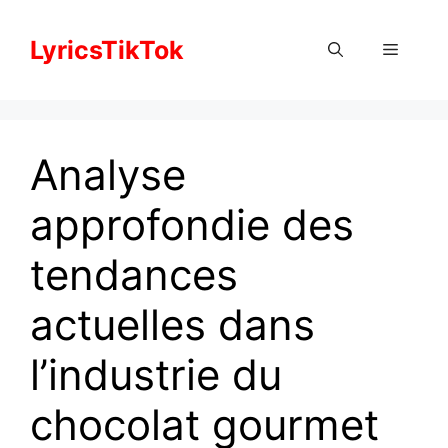
Skip
to
LyricsTikTok
Menu
content
Analyse
approfondie des
tendances
actuelles dans
l’industrie du
chocolat gourmet