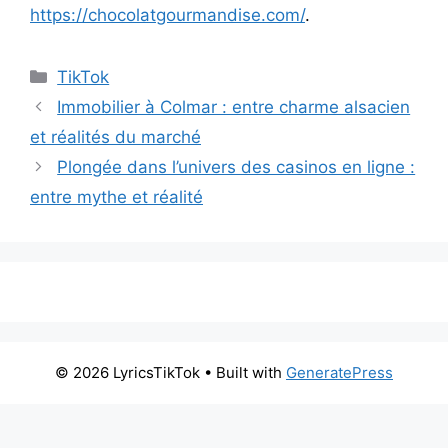
https://chocolatgourmandise.com/
.
Categories
TikTok
Immobilier à Colmar : entre charme alsacien
et réalités du marché
Plongée dans l’univers des casinos en ligne :
entre mythe et réalité
© 2026 LyricsTikTok
• Built with
GeneratePress