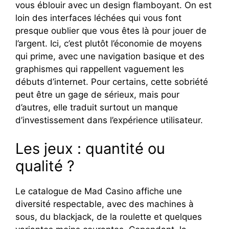
vous éblouir avec un design flamboyant. On est
loin des interfaces léchées qui vous font
presque oublier que vous êtes là pour jouer de
l’argent. Ici, c’est plutôt l’économie de moyens
qui prime, avec une navigation basique et des
graphismes qui rappellent vaguement les
débuts d’internet. Pour certains, cette sobriété
peut être un gage de sérieux, mais pour
d’autres, elle traduit surtout un manque
d’investissement dans l’expérience utilisateur.
Les jeux : quantité ou
qualité ?
Le catalogue de Mad Casino affiche une
diversité respectable, avec des machines à
sous, du blackjack, de la roulette et quelques