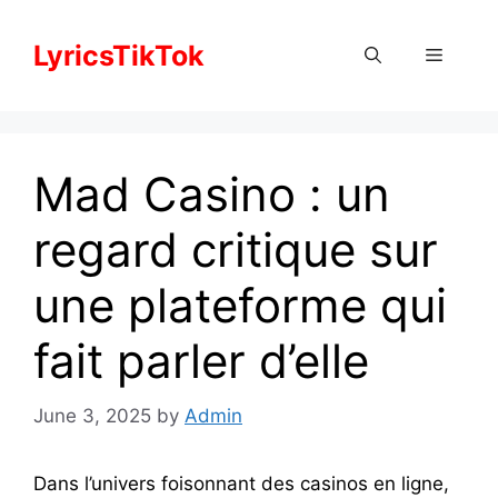
Skip
to
LyricsTikTok
Menu
content
Mad Casino : un
regard critique sur
une plateforme qui
fait parler d’elle
June 3, 2025
by
Admin
Dans l’univers foisonnant des casinos en ligne,