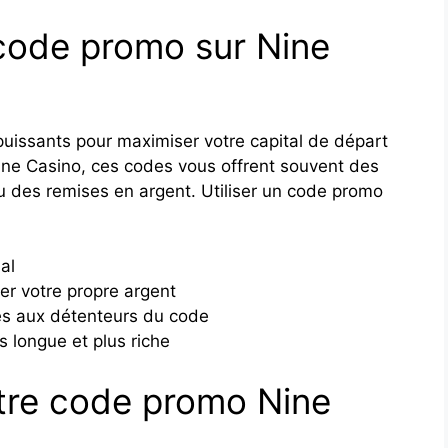
 code promo sur Nine
puissants pour maximiser votre capital de départ
Nine Casino, ces codes vous offrent souvent des
u des remises en argent. Utiliser un code promo
al
er votre propre argent
es aux détenteurs du code
s longue et plus riche
tre code promo Nine