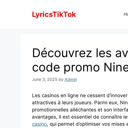
Skip
to
LyricsTikTok
H
content
Découvrez les av
code promo Nine
June 3, 2025
by
Admin
Les casinos en ligne ne cessent d’innover 
attractives à leurs joueurs. Parmi eux, N
promotionnelles alléchantes et son interfa
avantages, il est essentiel de connaître 
casino
, qui permet d’optimiser vos mises e