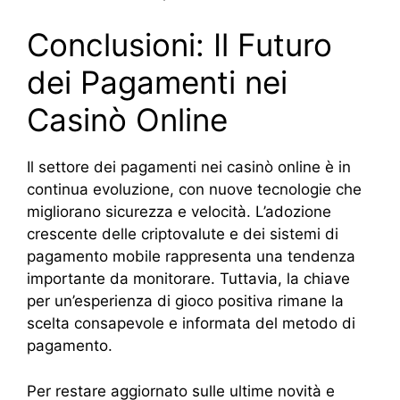
Conclusioni: Il Futuro
dei Pagamenti nei
Casinò Online
Il settore dei pagamenti nei casinò online è in
continua evoluzione, con nuove tecnologie che
migliorano sicurezza e velocità. L’adozione
crescente delle criptovalute e dei sistemi di
pagamento mobile rappresenta una tendenza
importante da monitorare. Tuttavia, la chiave
per un’esperienza di gioco positiva rimane la
scelta consapevole e informata del metodo di
pagamento.
Per restare aggiornato sulle ultime novità e