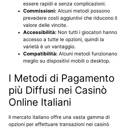
essere rapidi e senza complicazioni.
Commissioni:
Alcuni metodi possono
prevedere costi aggiuntivi che riducono il
valore delle vincite.
Accessibilità:
Non tutti i giocatori hanno
accesso a tutte le opzioni, quindi la
varietà è un vantaggio.
Compatibilità:
Alcuni metodi funzionano
meglio su dispositivi mobili o desktop.
I Metodi di Pagamento
più Diffusi nei Casinò
Online Italiani
Il mercato italiano offre una vasta gamma di
opzioni per effettuare transazioni nei casinò