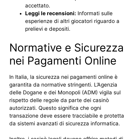
accettato.
Leggi le recensioni:
Informati sulle
esperienze di altri giocatori riguardo a
prelievi e depositi.
Normative e Sicurezza
nei Pagamenti Online
In Italia, la sicurezza nei pagamenti online è
garantita da normative stringenti. L’Agenzia
delle Dogane e dei Monopoli (ADM) vigila sul
rispetto delle regole da parte dei casinò
autorizzati. Questo significa che ogni
transazione deve essere tracciabile e protetta
da sistemi avanzati di sicurezza informatica.