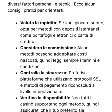
diversi fattori personali e tecnici. Ecco alcuni
consigli pratici per orientarti:
Valuta la rapidità:
Se vuoi giocare subito,
opta per metodi con depositi istantanei
come portafogli elettronici o carte di
credito.
Considera le commissioni:
Alcuni
metodi possono addebitare costi
nascosti, quindi leggi sempre i termini e
condizioni.
Controlla la sicurezza:
Preferisci
piattaforme che utilizzano protocolli SSL
e metodi di pagamento riconosciuti a
livello internazionale.
Verifica la disponibilità:
Non tutti i
casinò supportano ogni metodo, quindi
assicurati che il tuo preferito sia