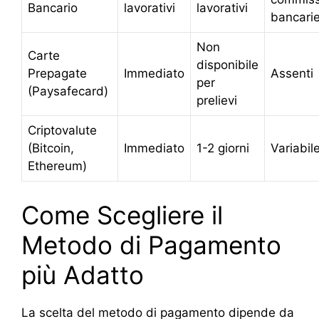
Bancario
lavorativi
lavorativi
bancari
Non
Carte
disponibile
Prepagate
Immediato
Assenti
per
(Paysafecard)
prelievi
Criptovalute
(Bitcoin,
Immediato
1-2 giorni
Variabil
Ethereum)
Come Scegliere il
Metodo di Pagamento
più Adatto
La scelta del metodo di pagamento dipende da