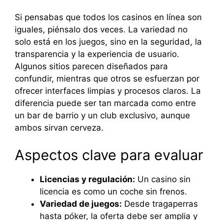
Si pensabas que todos los casinos en línea son
iguales, piénsalo dos veces. La variedad no
solo está en los juegos, sino en la seguridad, la
transparencia y la experiencia de usuario.
Algunos sitios parecen diseñados para
confundir, mientras que otros se esfuerzan por
ofrecer interfaces limpias y procesos claros. La
diferencia puede ser tan marcada como entre
un bar de barrio y un club exclusivo, aunque
ambos sirvan cerveza.
Aspectos clave para evaluar
Licencias y regulación:
Un casino sin
licencia es como un coche sin frenos.
Variedad de juegos:
Desde tragaperras
hasta póker, la oferta debe ser amplia y