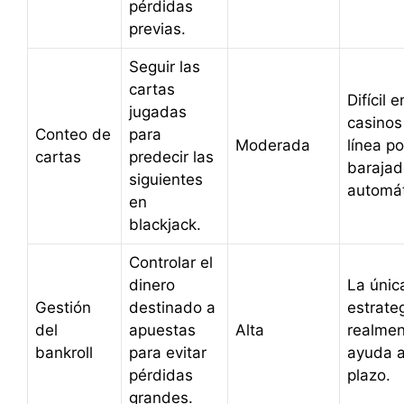
pérdidas
previas.
Seguir las
cartas
Difícil e
jugadas
casinos
Conteo de
para
Moderada
línea po
cartas
predecir las
barajad
siguientes
automát
en
blackjack.
Controlar el
dinero
La únic
Gestión
destinado a
estrate
del
apuestas
Alta
realmen
bankroll
para evitar
ayuda a
pérdidas
plazo.
grandes.