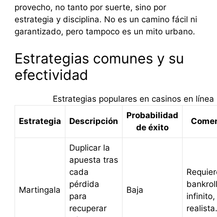
provecho, no tanto por suerte, sino por
estrategia y disciplina. No es un camino fácil ni
garantizado, pero tampoco es un mito urbano.
Estrategias comunes y su
efectividad
Estrategias populares en casinos en línea
Probabilidad
Estrategia
Descripción
Comen
de éxito
Duplicar la
apuesta tras
cada
Requier
pérdida
bankrol
Martingala
Baja
para
infinito
recuperar
realista