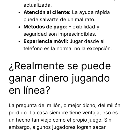
actualizada.
Atención al cliente:
La ayuda rápida
puede salvarte de un mal rato.
Métodos de pago:
Flexibilidad y
seguridad son imprescindibles.
Experiencia móvil:
Jugar desde el
teléfono es la norma, no la excepción.
¿Realmente se puede
ganar dinero jugando
en línea?
La pregunta del millón, o mejor dicho, del millón
perdido. La casa siempre tiene ventaja, eso es
un hecho tan viejo como el propio juego. Sin
embargo, algunos jugadores logran sacar