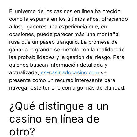
El universo de los casinos en línea ha crecido
como la espuma en los últimos años, ofreciendo
a los jugadores una experiencia que, en
ocasiones, puede parecer más una montaña
rusa que un paseo tranquilo. La promesa de
ganar a lo grande se mezcla con la realidad de
las probabilidades y la gestión del riesgo. Para
quienes buscan información detallada y
actualizada,
es-casinadocasino.com
se
presenta como un recurso interesante para
navegar este terreno con algo más de claridad.
¿Qué distingue a un
casino en línea de
otro?