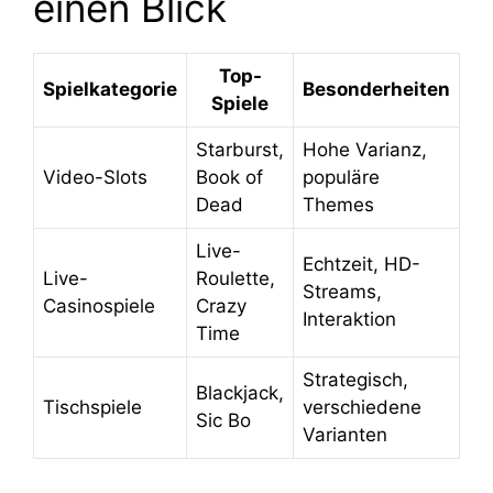
einen Blick
Top-
Spielkategorie
Besonderheiten
Spiele
Starburst,
Hohe Varianz,
Video-Slots
Book of
populäre
Dead
Themes
Live-
Echtzeit, HD-
Live-
Roulette,
Streams,
Casinospiele
Crazy
Interaktion
Time
Strategisch,
Blackjack,
Tischspiele
verschiedene
Sic Bo
Varianten