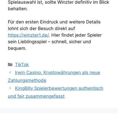
Spielauswahl ist, sollte Winzter definitiv im Blick
behalten.
Für den ersten Eindruck und weitere Details
lohnt sich der Besuch direkt auf
https://winzter1.de/
. Hier findet jeder Spieler
sein Lieblingsspiel – schnell, sicher und
bequem.
Categories
TikTok
Irwin Casino: Kryptowährungen als neue
Zahlungsmethode
KingBilly Spielerbewertungen authentisch
und fair zusammengefasst