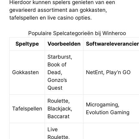
Hierdoor kunnen spelers genieten van een
gevarieerd assortiment aan gokkasten,
tafelspellen en live casino opties.
Populaire Spelcategorieën bij Winheroo
Speltype
Voorbeelden
Softwareleverancie
Starburst,
Book of
Gokkasten
Dead,
NetEnt, Play’n GO
Gonzo’s
Quest
Roulette,
Microgaming,
Tafelspellen
Blackjack,
Evolution Gaming
Baccarat
Live
Roulette,