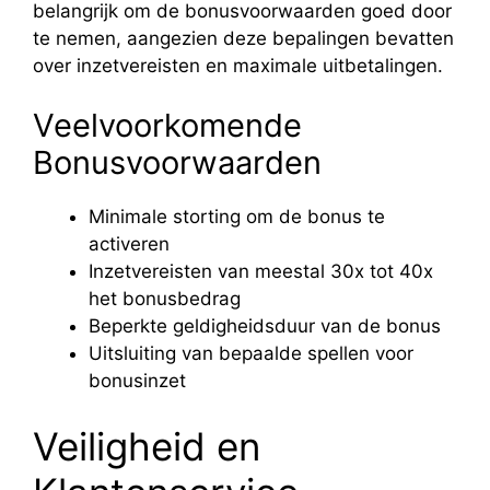
belangrijk om de bonusvoorwaarden goed door
te nemen, aangezien deze bepalingen bevatten
over inzetvereisten en maximale uitbetalingen.
Veelvoorkomende
Bonusvoorwaarden
Minimale storting om de bonus te
activeren
Inzetvereisten van meestal 30x tot 40x
het bonusbedrag
Beperkte geldigheidsduur van de bonus
Uitsluiting van bepaalde spellen voor
bonusinzet
Veiligheid en