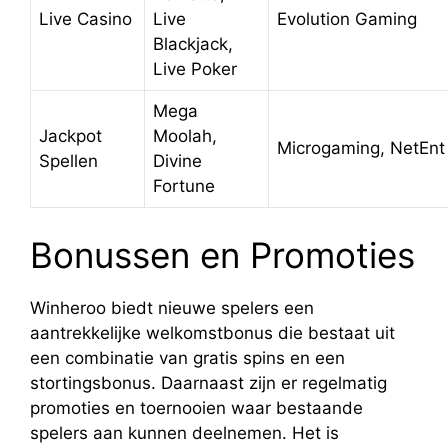
Live Casino
Live
Evolution Gaming
Blackjack,
Live Poker
Mega
Jackpot
Moolah,
Microgaming, NetEnt
Spellen
Divine
Fortune
Bonussen en Promoties
Winheroo biedt nieuwe spelers een
aantrekkelijke welkomstbonus die bestaat uit
een combinatie van gratis spins en een
stortingsbonus. Daarnaast zijn er regelmatig
promoties en toernooien waar bestaande
spelers aan kunnen deelnemen. Het is