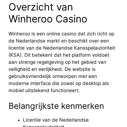
Overzicht van
Winheroo Casino
Winheroo is een online casino dat zich richt op
de Nederlandse markt en beschikt over een
licentie van de Nederlandse Kansspelautoriteit
(KSA). Dit betekent dat het platform voldoet
aan strenge regelgeving op het gebied van
veiligheid en eerlijkheid. De website is
gebruiksvriendelijk ontworpen met een
moderne interface die zowel op desktop als
mobiel uitstekend functioneert.
Belangrijkste kenmerken
Licentie van de Nederlandse