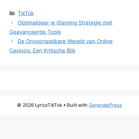
Categories
TikTok
Optimaliseer je iGaming Strategie met
Geavanceerde Tools
De Onvoorspelbare Wereld van Online
Casino’s: Een Kritische Blik
© 2026 LyricsTikTok
• Built with
GeneratePress