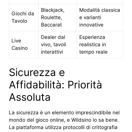
Blackjack,
Modalità classica
Giochi da
Roulette,
e varianti
Tavolo
Baccarat
innovative
Dealer dal
Esperienza
Live
vivo, tavoli
realistica in
Casino
interattivi
tempo reale
Sicurezza e
Affidabilità: Priorità
Assoluta
La sicurezza è un elemento imprescindibile nel
mondo del gioco online, e Wildsino lo sa bene.
La piattaforma utilizza protocolli di crittografia