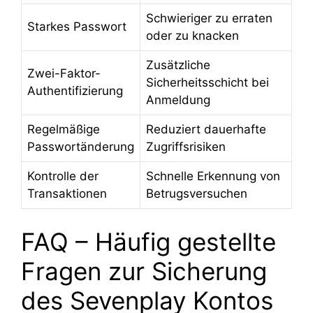
Schwieriger zu erraten
Starkes Passwort
oder zu knacken
Zusätzliche
Zwei-Faktor-
Sicherheitsschicht bei
Authentifizierung
Anmeldung
Regelmäßige
Reduziert dauerhafte
Passwortänderung
Zugriffsrisiken
Kontrolle der
Schnelle Erkennung von
Transaktionen
Betrugsversuchen
FAQ – Häufig gestellte
Fragen zur Sicherung
des Sevenplay Kontos