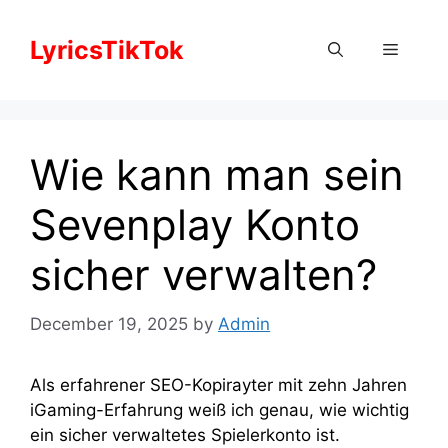
Skip
to
LyricsTikTok
Menu
content
Wie kann man sein
Sevenplay Konto
sicher verwalten?
December 19, 2025
by
Admin
Als erfahrener SEO-Kopirayter mit zehn Jahren
iGaming-Erfahrung weiß ich genau, wie wichtig
ein sicher verwaltetes Spielerkonto ist.