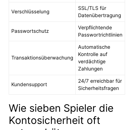
SSL/TLS für
Verschlüsselung
Datenübertragung
Verpflichtende
Passwortschutz
Passwortrichtlinien
Automatische
Kontrolle auf
Transaktionsüberwachung
verdächtige
Zahlungen
24/7 erreichbar für
Kundensupport
Sicherheitsfragen
Wie sieben Spieler die
Kontosicherheit oft