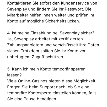
Kontaktieren Sie sofort den Kundenservice von
Sevenplay und ändern Sie Ihr Passwort. Die
Mitarbeiter helfen Ihnen weiter und prüfen Ihr
Konto auf mögliche Sicherheitslücken.
4. Ist meine Einzahlung bei Sevenplay sicher?
Ja, Sevenplay arbeitet mit zertifizierten
Zahlungsanbietern und verschlüsselt Ihre Daten
sicher. Trotzdem sollten Sie Ihr Konto vor
unbefugtem Zugriff schützen.
5. Kann ich mein Konto temporär sperren
lassen?
Viele Online-Casinos bieten diese Möglichkeit.
Fragen Sie beim Support nach, ob Sie eine
temporäre Kontosperre einstellen können, falls
Sie eine Pause benötigen.