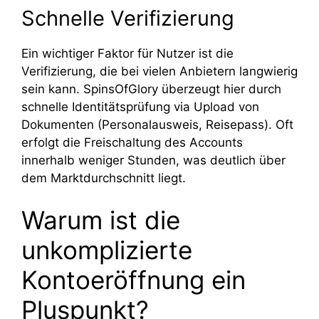
Schnelle Verifizierung
Ein wichtiger Faktor für Nutzer ist die
Verifizierung, die bei vielen Anbietern langwierig
sein kann. SpinsOfGlory überzeugt hier durch
schnelle Identitätsprüfung via Upload von
Dokumenten (Personalausweis, Reisepass). Oft
erfolgt die Freischaltung des Accounts
innerhalb weniger Stunden, was deutlich über
dem Marktdurchschnitt liegt.
Warum ist die
unkomplizierte
Kontoeröffnung ein
Pluspunkt?