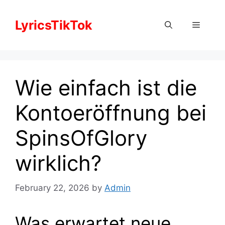
Skip
to
LyricsTikTok
Menu
content
Wie einfach ist die
Kontoeröffnung bei
SpinsOfGlory
wirklich?
February 22, 2026
by
Admin
Was erwartet neue