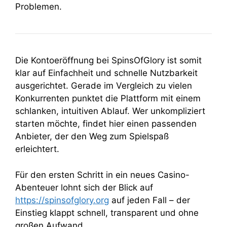
Problemen.
Die Kontoeröffnung bei SpinsOfGlory ist somit
klar auf Einfachheit und schnelle Nutzbarkeit
ausgerichtet. Gerade im Vergleich zu vielen
Konkurrenten punktet die Plattform mit einem
schlanken, intuitiven Ablauf. Wer unkompliziert
starten möchte, findet hier einen passenden
Anbieter, der den Weg zum Spielspaß
erleichtert.
Für den ersten Schritt in ein neues Casino-
Abenteuer lohnt sich der Blick auf
https://spinsofglory.org
auf jeden Fall – der
Einstieg klappt schnell, transparent und ohne
großen Aufwand.