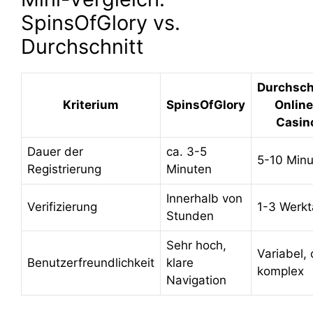
SpinsOfGlory vs.
Durchschnitt
Durchsch
Kriterium
SpinsOfGlory
Online
Casin
Dauer der
ca. 3-5
5-10 Min
Registrierung
Minuten
Innerhalb von
Verifizierung
1-3 Werk
Stunden
Sehr hoch,
Variabel, 
Benutzerfreundlichkeit
klare
komplex
Navigation