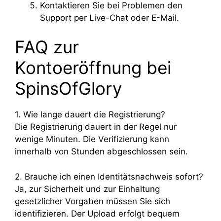
Kontaktieren Sie bei Problemen den
Support per Live-Chat oder E-Mail.
FAQ zur
Kontoeröffnung bei
SpinsOfGlory
1. Wie lange dauert die Registrierung?
Die Registrierung dauert in der Regel nur
wenige Minuten. Die Verifizierung kann
innerhalb von Stunden abgeschlossen sein.
2. Brauche ich einen Identitätsnachweis sofort?
Ja, zur Sicherheit und zur Einhaltung
gesetzlicher Vorgaben müssen Sie sich
identifizieren. Der Upload erfolgt bequem