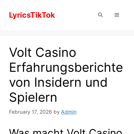
Skip
to
LyricsTikTok
Menu
content
Volt Casino
Erfahrungsberichte
von Insidern und
Spielern
February 17, 2026
by
Admin
Was macht Volt Casino