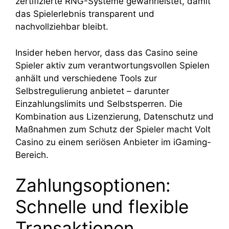
zertifizierte RNG-Systeme gewährleistet, damit
das Spielerlebnis transparent und
nachvollziehbar bleibt.
Insider heben hervor, dass das Casino seine
Spieler aktiv zum verantwortungsvollen Spielen
anhält und verschiedene Tools zur
Selbstregulierung anbietet – darunter
Einzahlungslimits und Selbstsperren. Die
Kombination aus Lizenzierung, Datenschutz und
Maßnahmen zum Schutz der Spieler macht Volt
Casino zu einem seriösen Anbieter im iGaming-
Bereich.
Zahlungsoptionen:
Schnelle und flexible
Transaktionen