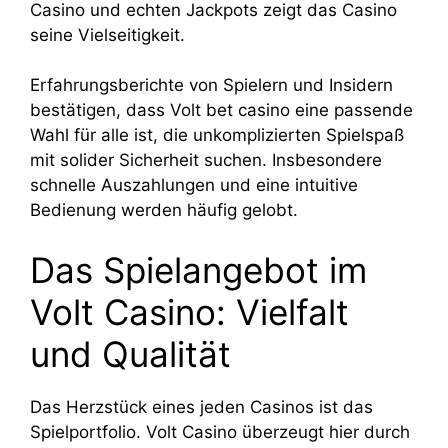
Casino und echten Jackpots zeigt das Casino
seine Vielseitigkeit.
Erfahrungsberichte von Spielern und Insidern
bestätigen, dass Volt bet casino eine passende
Wahl für alle ist, die unkomplizierten Spielspaß
mit solider Sicherheit suchen. Insbesondere
schnelle Auszahlungen und eine intuitive
Bedienung werden häufig gelobt.
Das Spielangebot im
Volt Casino: Vielfalt
und Qualität
Das Herzstück eines jeden Casinos ist das
Spielportfolio. Volt Casino überzeugt hier durch