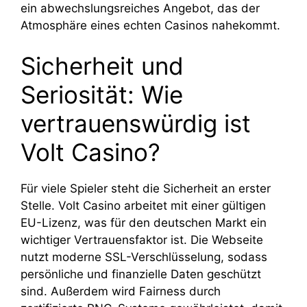
ein abwechslungsreiches Angebot, das der
Atmosphäre eines echten Casinos nahekommt.
Sicherheit und
Seriosität: Wie
vertrauenswürdig ist
Volt Casino?
Für viele Spieler steht die Sicherheit an erster
Stelle. Volt Casino arbeitet mit einer gültigen
EU-Lizenz, was für den deutschen Markt ein
wichtiger Vertrauensfaktor ist. Die Webseite
nutzt moderne SSL-Verschlüsselung, sodass
persönliche und finanzielle Daten geschützt
sind. Außerdem wird Fairness durch