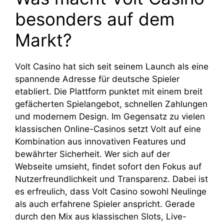
besonders auf dem
Markt?
Volt Casino hat sich seit seinem Launch als eine
spannende Adresse für deutsche Spieler
etabliert. Die Plattform punktet mit einem breit
gefächerten Spielangebot, schnellen Zahlungen
und modernem Design. Im Gegensatz zu vielen
klassischen Online-Casinos setzt Volt auf eine
Kombination aus innovativen Features und
bewährter Sicherheit. Wer sich auf der
Webseite umsieht, findet sofort den Fokus auf
Nutzerfreundlichkeit und Transparenz. Dabei ist
es erfreulich, dass Volt Casino sowohl Neulinge
als auch erfahrene Spieler anspricht. Gerade
durch den Mix aus klassischen Slots, Live-