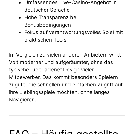
Umfassendes Live-Casino-Angebot in
deutscher Sprache
Hohe Transparenz bei
Bonusbedingungen
Fokus auf verantwortungsvolles Spiel mit
praktischen Tools
Im Vergleich zu vielen anderen Anbietern wirkt
Volt moderner und aufgeräumter, ohne das
typische „überladene“ Design vieler
Mitbewerber. Das kommt besonders Spielern
zugute, die schnellen und einfachen Zugriff auf
ihre Lieblingsspiele möchten, ohne langes
Navigieren.