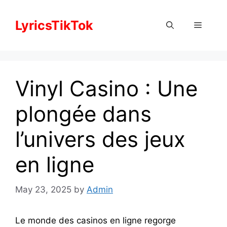
Skip
to
LyricsTikTok
Menu
content
Vinyl Casino : Une
plongée dans
l’univers des jeux
en ligne
May 23, 2025
by
Admin
Le monde des casinos en ligne regorge