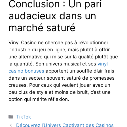
Conclusion : Un pari
audacieux dans un
marché saturé
Vinyl Casino ne cherche pas à révolutionner
l’industrie du jeu en ligne, mais plutôt à offrir
une alternative qui mise sur la qualité plutôt que
la quantité. Son univers musical et ses
vinyl
casino bonuses
apportent un souffle d’air frais
dans un secteur souvent saturé de promesses
creuses. Pour ceux qui veulent jouer avec un
peu plus de style et moins de bruit, c’est une
option qui mérite réflexion.
Categories
TikTok
Découvrez l’Univers Captivant des Casinos