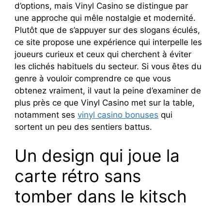
d’options, mais Vinyl Casino se distingue par
une approche qui mêle nostalgie et modernité.
Plutôt que de s’appuyer sur des slogans éculés,
ce site propose une expérience qui interpelle les
joueurs curieux et ceux qui cherchent à éviter
les clichés habituels du secteur. Si vous êtes du
genre à vouloir comprendre ce que vous
obtenez vraiment, il vaut la peine d’examiner de
plus près ce que Vinyl Casino met sur la table,
notamment ses
vinyl casino bonuses
qui
sortent un peu des sentiers battus.
Un design qui joue la
carte rétro sans
tomber dans le kitsch