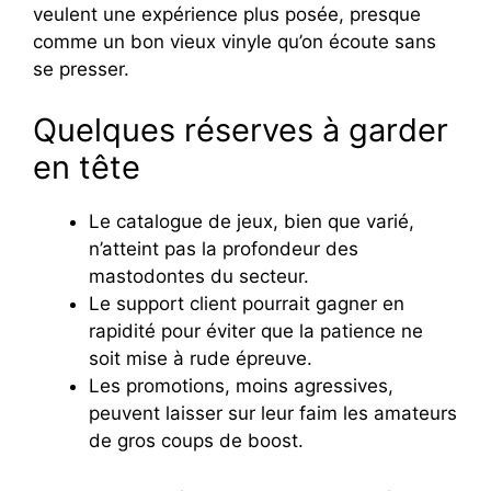
veulent une expérience plus posée, presque
comme un bon vieux vinyle qu’on écoute sans
se presser.
Quelques réserves à garder
en tête
Le catalogue de jeux, bien que varié,
n’atteint pas la profondeur des
mastodontes du secteur.
Le support client pourrait gagner en
rapidité pour éviter que la patience ne
soit mise à rude épreuve.
Les promotions, moins agressives,
peuvent laisser sur leur faim les amateurs
de gros coups de boost.