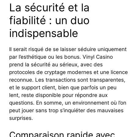
La sécurité et la
fiabilité : un duo
indispensable
Il serait risqué de se laisser séduire uniquement
par l’esthétique ou les bonus. Vinyl Casino
prend la sécurité au sérieux, avec des
protocoles de cryptage modernes et une licence
reconnue. Les transactions sont transparentes,
et le support client, bien que parfois un peu
lent, reste disponible pour répondre aux
questions. En somme, un environnement où l’on
peut jouer sans trop s’inquiéter des mauvaises
surprises.
Comparaison rapide avec