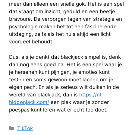
meer dan alleen een snelle gok. Het is een spel
dat vraagt om inzicht, geduld en een beetje
bravoure. De verborgen lagen van strategie en
psychologie maken het tot een fascinerende
uitdaging, zelfs als het huis altijd een licht
voordeel behoudt.
Dus, als je denkt dat blackjack simpel is, denk
dan nog eens goed na. Het is een spel waar je
je hersenen kunt pijnigen, je emoties kunt
testen en soms gewoon moet lachen om je
eigen pech. En als je serieus wilt duiken in de
wereld van blackjack, dan is
https://nl-
hiddenjack.com/
een plek waar je zonder
poespas kunt leren wat er echt toe doet.
Categories
TikTok