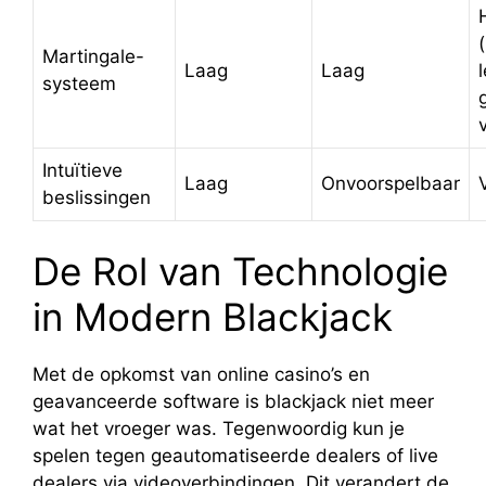
Martingale-
Laag
Laag
systeem
Intuïtieve
Laag
Onvoorspelbaar
beslissingen
De Rol van Technologie
in Modern Blackjack
Met de opkomst van online casino’s en
geavanceerde software is blackjack niet meer
wat het vroeger was. Tegenwoordig kun je
spelen tegen geautomatiseerde dealers of live
dealers via videoverbindingen. Dit verandert de