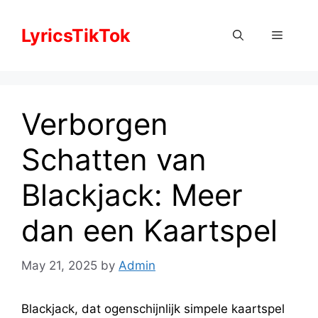
Skip
to
LyricsTikTok
Menu
content
Verborgen
Schatten van
Blackjack: Meer
dan een Kaartspel
May 21, 2025
by
Admin
Blackjack, dat ogenschijnlijk simpele kaartspel