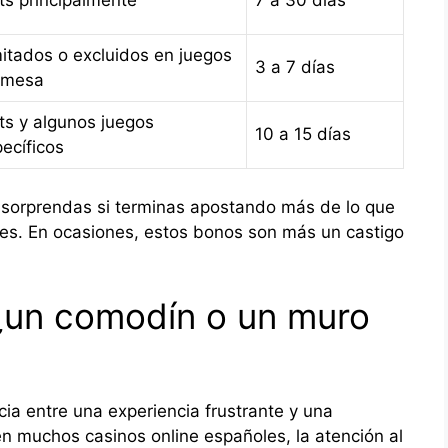
ts principalmente
7 a 30 días
itados o excluidos en juegos
3 a 7 días
 mesa
ts y algunos juegos
10 a 15 días
ecíficos
te sorprendas si terminas apostando más de lo que
nes. En ocasiones, estos bonos son más un castigo
: ¿un comodín o un muro
ia entre una experiencia frustrante y una
 muchos casinos online españoles, la atención al