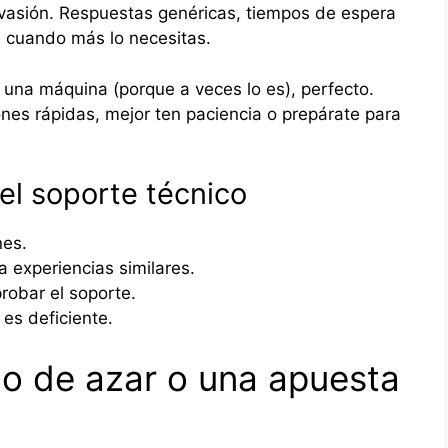
vasión. Respuestas genéricas, tiempos de espera
e cuando más lo necesitas.
 una máquina (porque a veces lo es), perfecto.
nes rápidas, mejor ten paciencia o prepárate para
 el soporte técnico
nes.
a experiencias similares.
robar el soporte.
 es deficiente.
go de azar o una apuesta