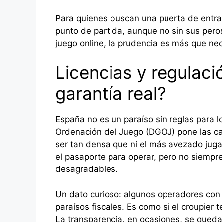
Para quienes buscan una puerta de entra
punto de partida, aunque no sin sus peros.
juego online, la prudencia es más que nec
Licencias y regulaci
garantía real?
España no es un paraíso sin reglas para l
Ordenación del Juego (DGOJ) pone las ca
ser tan densa que ni el más avezado jugad
el pasaporte para operar, pero no siempr
desagradables.
Un dato curioso: algunos operadores con 
paraísos fiscales. Es como si el croupier t
La transparencia, en ocasiones, se queda