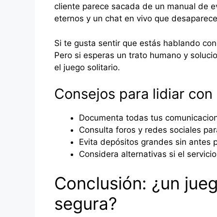
cliente parece sacada de un manual de e
eternos y un chat en vivo que desaparec
Si te gusta sentir que estás hablando con
Pero si esperas un trato humano y solucio
el juego solitario.
Consejos para lidiar con
Documenta todas tus comunicacio
Consulta foros y redes sociales par
Evita depósitos grandes sin antes p
Considera alternativas si el servicio
Conclusión: ¿un jue
segura?