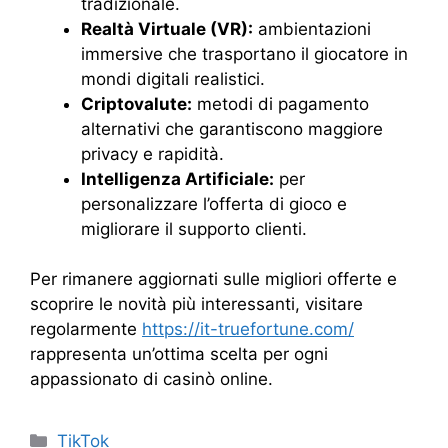
tradizionale.
Realtà Virtuale (VR):
ambientazioni
immersive che trasportano il giocatore in
mondi digitali realistici.
Criptovalute:
metodi di pagamento
alternativi che garantiscono maggiore
privacy e rapidità.
Intelligenza Artificiale:
per
personalizzare l’offerta di gioco e
migliorare il supporto clienti.
Per rimanere aggiornati sulle migliori offerte e
scoprire le novità più interessanti, visitare
regolarmente
https://it-truefortune.com/
rappresenta un’ottima scelta per ogni
appassionato di casinò online.
Categories
TikTok