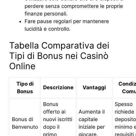
perdere senza compromettere le proprie
finanze personali.
Fare pause regolari per mantenere
lucidità e controllo.
Tabella Comparativa dei
Tipi di Bonus nei Casinò
Online
Tipo di
Condiz
Descrizione
Vantaggi
Bonus
Comu
Bonus
Spesso
offerto ai
Aumenta il
richiede
Bonus di
nuovi iscritti
capitale
deposito
Benvenuto
dopo il
iniziale per
minimo 
primo
giocare.
requisiti 