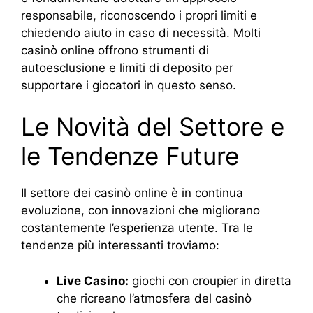
responsabile, riconoscendo i propri limiti e
chiedendo aiuto in caso di necessità. Molti
casinò online offrono strumenti di
autoesclusione e limiti di deposito per
supportare i giocatori in questo senso.
Le Novità del Settore e
le Tendenze Future
Il settore dei casinò online è in continua
evoluzione, con innovazioni che migliorano
costantemente l’esperienza utente. Tra le
tendenze più interessanti troviamo:
Live Casino:
giochi con croupier in diretta
che ricreano l’atmosfera del casinò