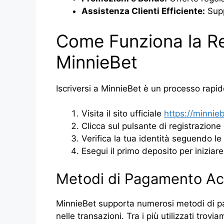
Assistenza Clienti Efficiente:
Supp
Come Funziona la Re
MinnieBet
Iscriversi a MinnieBet è un processo rapid
Visita il sito ufficiale
https://minnie
Clicca sul pulsante di registrazione e
Verifica la tua identità seguendo le i
Esegui il primo deposito per inizia
Metodi di Pagamento Ac
MinnieBet supporta numerosi metodi di pa
nelle transazioni. Tra i più utilizzati trovia