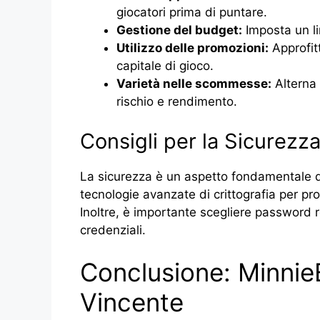
giocatori prima di puntare.
Gestione del budget:
Imposta un li
Utilizzo delle promozioni:
Approfit
capitale di gioco.
Varietà nelle scommesse:
Alterna 
rischio e rendimento.
Consigli per la Sicurezz
La sicurezza è un aspetto fondamentale qu
tecnologie avanzate di crittografia per prot
Inoltre, è importante scegliere password 
credenziali.
Conclusione: Minni
Vincente