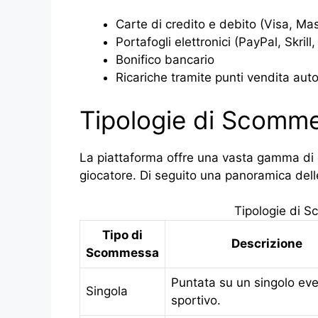
Carte di credito e debito (Visa, Ma
Portafogli elettronici (PayPal, Skrill,
Bonifico bancario
Ricariche tramite punti vendita auto
Tipologie di Scomme
La piattaforma offre una vasta gamma di 
giocatore. Di seguito una panoramica delle 
Tipologie di 
Tipo di
Descrizione
Scommessa
Puntata su un singolo ev
Singola
sportivo.