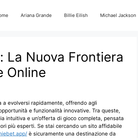
ome
Ariana Grande
Billie Eilish
Michael Jackson
: La Nuova Frontiera
 Online
 a evolversi rapidamente, offrendo agli
pportunità e funzionalità innovative. Tra queste,
ia intuitiva e un’offerta di gioco completa, pensata
atori più esperti. Se stai cercando un sito affidabile
niebet.app/
è sicuramente una destinazione da