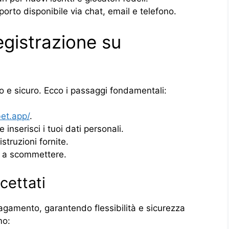
orto disponibile via chat, email e telefono.
gistrazione su
o e sicuro. Ecco i passaggi fondamentali:
bet.app/
.
 inserisci i tuoi dati personali.
struzioni fornite.
re a scommettere.
cettati
gamento, garantendo flessibilità e sicurezza
mo: