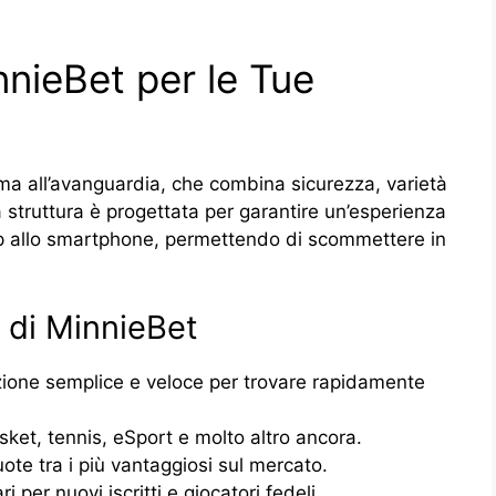
nieBet per le Tue
ma all’avanguardia, che combina sicurezza, varietà
a struttura è progettata per garantire un’esperienza
top allo smartphone, permettendo di scommettere in
i di MinnieBet
ione semplice e veloce per trovare rapidamente
sket, tennis, eSport e molto altro ancora.
ote tra i più vantaggiosi sul mercato.
i per nuovi iscritti e giocatori fedeli.