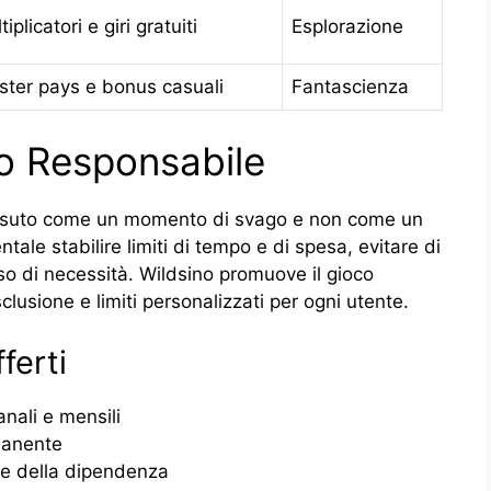
tiplicatori e giri gratuiti
Esplorazione
ster pays e bonus casuali
Fantascienza
co Responsabile
issuto come un momento di svago e non come un
e stabilire limiti di tempo e di spesa, evitare di
aso di necessità. Wildsino promuove il gioco
lusione e limiti personalizzati per ogni utente.
ferti
anali e mensili
manente
ne della dipendenza