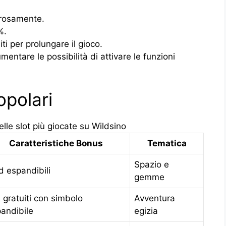
orosamente.
%.
iti per prolungare il gioco.
ntare le possibilità di attivare le funzioni
opolari
lle slot più giocate su Wildsino
Caratteristiche Bonus
Tematica
Spazio e
d espandibili
gemme
i gratuiti con simbolo
Avventura
andibile
egizia