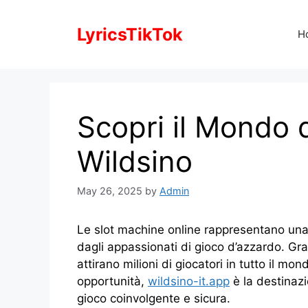
Skip
to
LyricsTikTok
H
content
Scopri il Mondo d
Wildsino
May 26, 2025
by
Admin
Le slot machine online rappresentano una 
dagli appassionati di gioco d’azzardo. Grazi
attirano milioni di giocatori in tutto il mo
opportunità,
wildsino-it.app
è la destinazi
gioco coinvolgente e sicura.