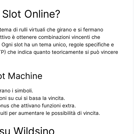
Slot Online?
tema di rulli virtuali che girano e si fermano
ttivo è ottenere combinazioni vincenti che
 Ogni slot ha un tema unico, regole specifiche e
RTP) che indica quanto teoricamente si può vincere
lot Machine
ano i simboli.
i su cui si basa la vincita.
nus che attivano funzioni extra.
uiti per aumentare le possibilità di vincita.
su Wildsino