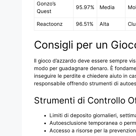
Gonzo’s
95.97%
Media
Mol
Quest
Reactoonz
96.51%
Alta
Clu
Consigli per un Gio
Il gioco d’azzardo deve essere sempre v
modo per guadagnare denaro. È fondamental
inseguire le perdite e chiedere aiuto in c
responsabile offrendo strumenti di autoesc
Strumenti di Controllo Of
Limiti di deposito giornalieri, settim
Autoesclusione temporanea o per
Accesso a risorse per la prevenzio