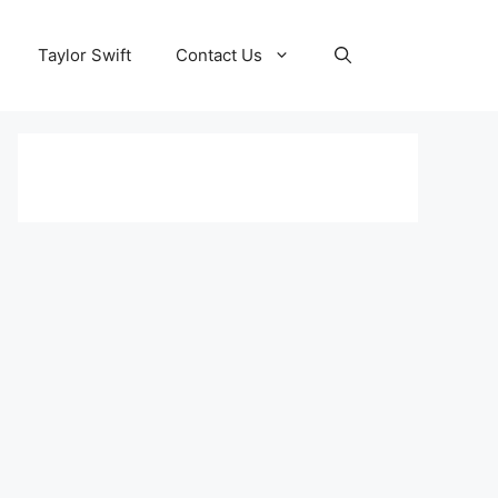
Taylor Swift
Contact Us