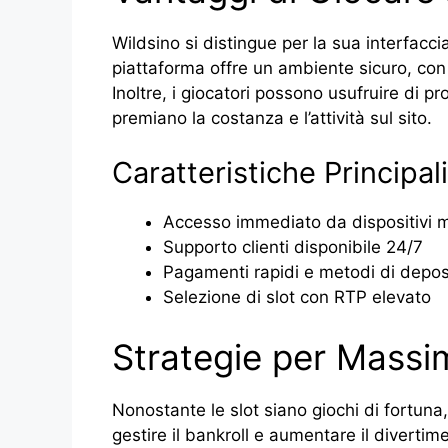
Wildsino si distingue per la sua interfaccia
piattaforma offre un ambiente sicuro, con l
Inoltre, i giocatori possono usufruire di 
premiano la costanza e l’attività sul sito.
Caratteristiche Principali
Accesso immediato da dispositivi m
Supporto clienti disponibile 24/7
Pagamenti rapidi e metodi di deposi
Selezione di slot con RTP elevato
Strategie per Massim
Nonostante le slot siano giochi di fortuna
gestire il bankroll e aumentare il divertimen