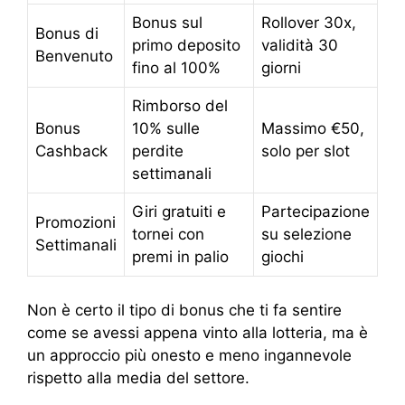
Bonus sul
Rollover 30x,
Bonus di
primo deposito
validità 30
Benvenuto
fino al 100%
giorni
Rimborso del
Bonus
10% sulle
Massimo €50,
Cashback
perdite
solo per slot
settimanali
Giri gratuiti e
Partecipazione
Promozioni
tornei con
su selezione
Settimanali
premi in palio
giochi
Non è certo il tipo di bonus che ti fa sentire
come se avessi appena vinto alla lotteria, ma è
un approccio più onesto e meno ingannevole
rispetto alla media del settore.