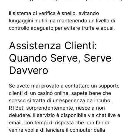
Il sistema di verifica è snello, evitando
lungaggini inutili ma mantenendo un livello di
controllo adeguato per evitare truffe e abusi.
Assistenza Clienti:
Quando Serve, Serve
Davvero
Se avete mai provato a contattare un supporto
clienti di un casinò online, sapete bene che
spesso si tratta di un’esperienza da incubo.
RTBet, sorprendentemente, riesce a non
deludere. Il servizio è disponibile via chat live e
email, con tempi di risposta che non fanno
venire voglia di lanciare il computer dalla