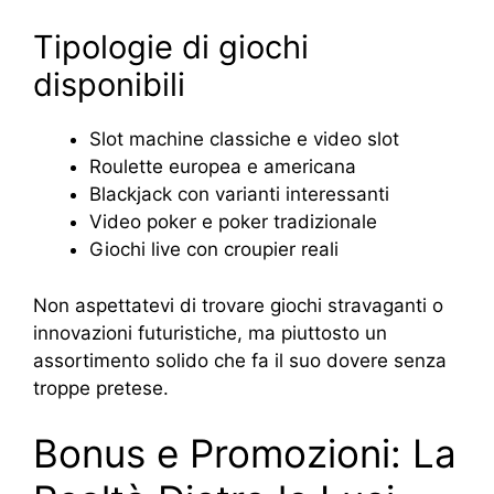
Tipologie di giochi
disponibili
Slot machine classiche e video slot
Roulette europea e americana
Blackjack con varianti interessanti
Video poker e poker tradizionale
Giochi live con croupier reali
Non aspettatevi di trovare giochi stravaganti o
innovazioni futuristiche, ma piuttosto un
assortimento solido che fa il suo dovere senza
troppe pretese.
Bonus e Promozioni: La