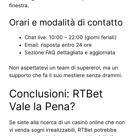
finestra.
Orari e modalità di contatto
Chat live: 10:00 – 22:00 (giorni feriali)
Email: risposta entro 24 ore
Sezione FAQ dettagliata e aggiornata
Non aspettatevi un team di supereroi, ma un
supporto che fa il suo mestiere senza drammi.
Conclusioni: RTBet
Vale la Pena?
Se siete alla ricerca di un casinò online che non
vi venda sogni irrealizzabili, RTBet potrebbe