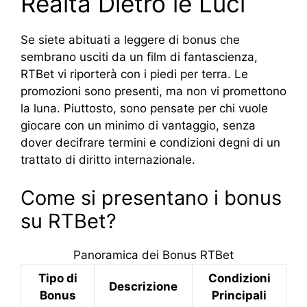
Realtà Dietro le Luci
Se siete abituati a leggere di bonus che
sembrano usciti da un film di fantascienza,
RTBet vi riporterà con i piedi per terra. Le
promozioni sono presenti, ma non vi promettono
la luna. Piuttosto, sono pensate per chi vuole
giocare con un minimo di vantaggio, senza
dover decifrare termini e condizioni degni di un
trattato di diritto internazionale.
Come si presentano i bonus
su RTBet?
Panoramica dei Bonus RTBet
Tipo di
Condizioni
Descrizione
Bonus
Principali