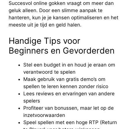
Succesvol online gokken vraagt om meer dan
geluk alleen. Door een slimme aanpak te
hanteren, kun je je kansen optimaliseren en het
meeste uit je tijd en geld halen.
Handige Tips voor
Beginners en Gevorderden
Stel een budget in en houd je eraan om
verantwoord te spelen
Maak gebruik van gratis demo’s om
spellen te leren kennen zonder risico
Lees reviews en ervaringen van andere
spelers
Profiteer van bonussen, maar let op de
inzetvoorwaarden
Speel spellen met een hoge RTP (Return