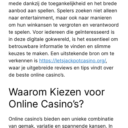
mede dankzij de toegankelijkheid en het brede
aanbod aan spellen. Spelers zoeken niet alleen
naar entertainment, maar ook naar manieren
om hun winkansen te vergroten en verantwoord
te spelen. Voor iedereen die geïnteresseerd is
in deze digitale gokwereld, is het essentieel om
betrouwbare informatie te vinden en slimme
keuzes te maken. Een uitstekende bron om te
verkennen is
https://letsjackpotcasino.org/
,
waar je uitgebreide reviews en tips vindt over
de beste online casino’s.
Waarom Kiezen voor
Online Casino’s?
Online casino’s bieden een unieke combinatie
van gemak, variatie en spannende kansen. In