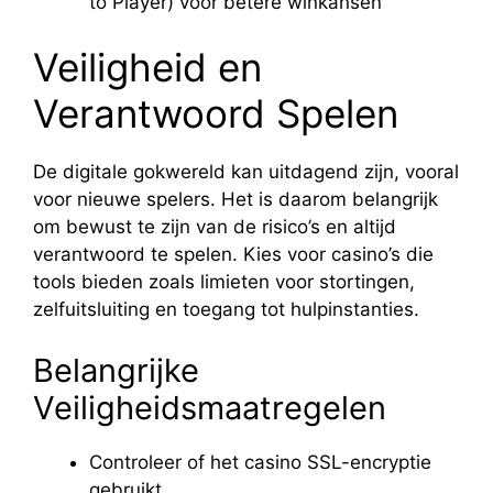
to Player) voor betere winkansen
Veiligheid en
Verantwoord Spelen
De digitale gokwereld kan uitdagend zijn, vooral
voor nieuwe spelers. Het is daarom belangrijk
om bewust te zijn van de risico’s en altijd
verantwoord te spelen. Kies voor casino’s die
tools bieden zoals limieten voor stortingen,
zelfuitsluiting en toegang tot hulpinstanties.
Belangrijke
Veiligheidsmaatregelen
Controleer of het casino SSL-encryptie
gebruikt