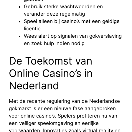
Gebruik sterke wachtwoorden en
verander deze regelmatig
Speel alleen bij casino’s met een geldige
licentie
Wees alert op signalen van gokverslaving
en zoek hulp indien nodig
De Toekomst van
Online Casino’s in
Nederland
Met de recente regulering van de Nederlandse
gokmarkt is er een nieuwe fase aangebroken
voor online casino’s. Spelers profiteren nu van
een veiliger speelomgeving en eerlijke
voorwaarden. Innovaties zoals virtual reality en