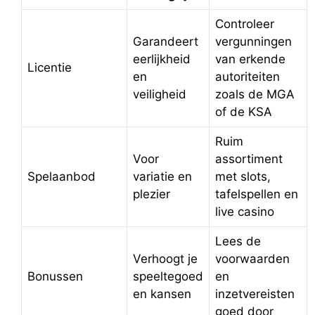
Controleer
Garandeert
vergunningen
eerlijkheid
van erkende
Licentie
en
autoriteiten
veiligheid
zoals de MGA
of de KSA
Ruim
Voor
assortiment
Spelaanbod
variatie en
met slots,
plezier
tafelspellen en
live casino
Lees de
Verhoogt je
voorwaarden
Bonussen
speeltegoed
en
en kansen
inzetvereisten
goed door