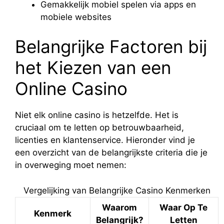
Gemakkelijk mobiel spelen via apps en
mobiele websites
Belangrijke Factoren bij
het Kiezen van een
Online Casino
Niet elk online casino is hetzelfde. Het is
cruciaal om te letten op betrouwbaarheid,
licenties en klantenservice. Hieronder vind je
een overzicht van de belangrijkste criteria die je
in overweging moet nemen:
Vergelijking van Belangrijke Casino Kenmerken
Waarom
Waar Op Te
Kenmerk
Belangrijk?
Letten