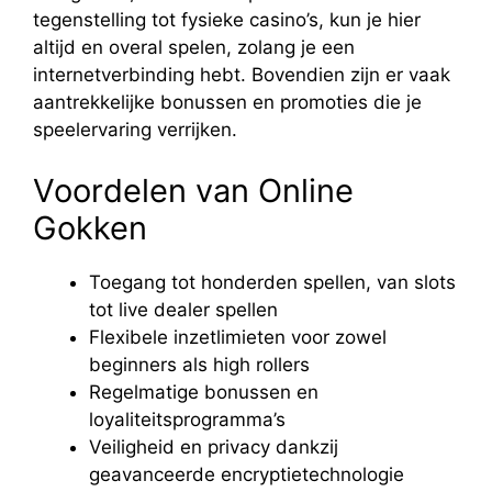
tegenstelling tot fysieke casino’s, kun je hier
altijd en overal spelen, zolang je een
internetverbinding hebt. Bovendien zijn er vaak
aantrekkelijke bonussen en promoties die je
speelervaring verrijken.
Voordelen van Online
Gokken
Toegang tot honderden spellen, van slots
tot live dealer spellen
Flexibele inzetlimieten voor zowel
beginners als high rollers
Regelmatige bonussen en
loyaliteitsprogramma’s
Veiligheid en privacy dankzij
geavanceerde encryptietechnologie