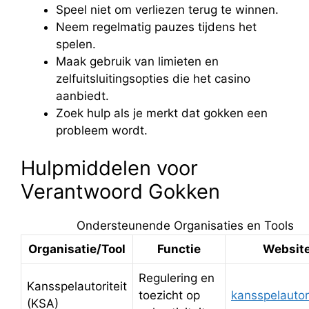
Speel niet om verliezen terug te winnen.
Neem regelmatig pauzes tijdens het
spelen.
Maak gebruik van limieten en
zelfuitsluitingsopties die het casino
aanbiedt.
Zoek hulp als je merkt dat gokken een
probleem wordt.
Hulpmiddelen voor
Verantwoord Gokken
Ondersteunende Organisaties en Tools
Organisatie/Tool
Functie
Websit
Regulering en
Kansspelautoriteit
toezicht op
kansspelautori
(KSA)