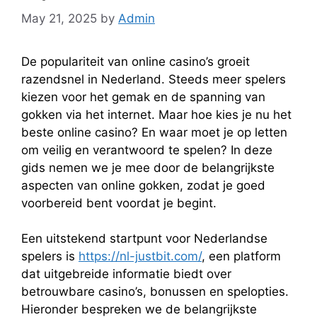
May 21, 2025
by
Admin
De populariteit van online casino’s groeit
razendsnel in Nederland. Steeds meer spelers
kiezen voor het gemak en de spanning van
gokken via het internet. Maar hoe kies je nu het
beste online casino? En waar moet je op letten
om veilig en verantwoord te spelen? In deze
gids nemen we je mee door de belangrijkste
aspecten van online gokken, zodat je goed
voorbereid bent voordat je begint.
Een uitstekend startpunt voor Nederlandse
spelers is
https://nl-justbit.com/
, een platform
dat uitgebreide informatie biedt over
betrouwbare casino’s, bonussen en spelopties.
Hieronder bespreken we de belangrijkste