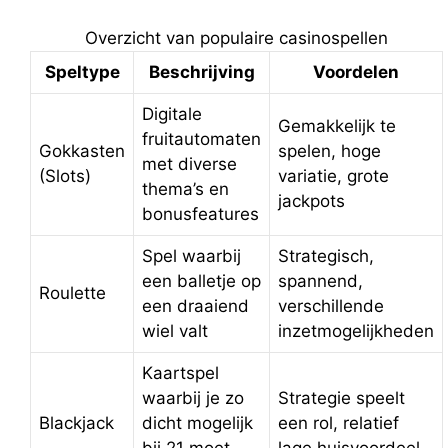
Overzicht van populaire casinospellen
Speltype
Beschrijving
Voordelen
Digitale
Gemakkelijk te
fruitautomaten
Gokkasten
spelen, hoge
met diverse
(Slots)
variatie, grote
thema’s en
jackpots
bonusfeatures
Spel waarbij
Strategisch,
een balletje op
spannend,
Roulette
een draaiend
verschillende
wiel valt
inzetmogelijkheden
Kaartspel
waarbij je zo
Strategie speelt
Blackjack
dicht mogelijk
een rol, relatief
bij 21 moet
lage huisvoordeel