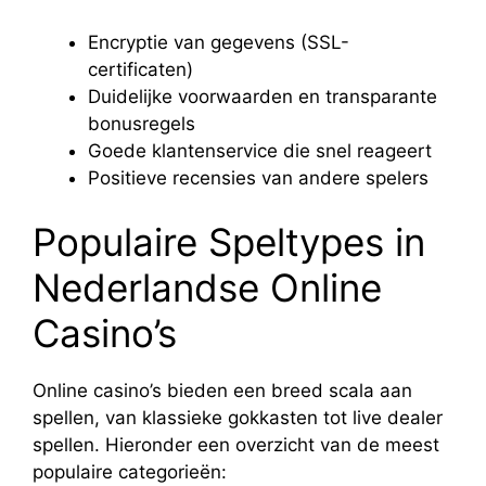
Encryptie van gegevens (SSL-
certificaten)
Duidelijke voorwaarden en transparante
bonusregels
Goede klantenservice die snel reageert
Positieve recensies van andere spelers
Populaire Speltypes in
Nederlandse Online
Casino’s
Online casino’s bieden een breed scala aan
spellen, van klassieke gokkasten tot live dealer
spellen. Hieronder een overzicht van de meest
populaire categorieën: