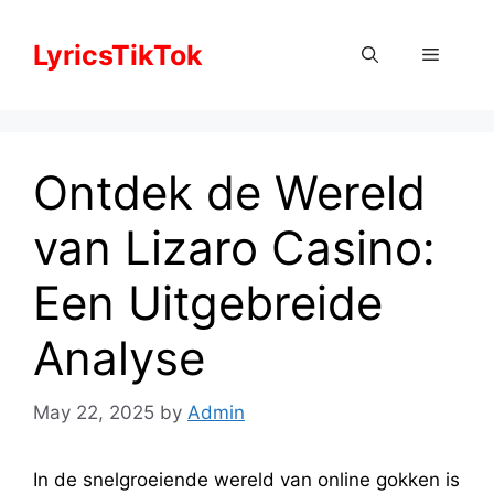
Skip
to
LyricsTikTok
Menu
content
Ontdek de Wereld
van Lizaro Casino:
Een Uitgebreide
Analyse
May 22, 2025
by
Admin
In de snelgroeiende wereld van online gokken is