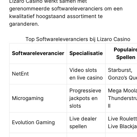
Lizaro Casino werkt samen met
gerenommeerde softwareleveranciers om een
kwalitatief hoogstaand assortiment te
garanderen.
Top Softwareleveranciers bij Lizaro Casino
Populair
Softwareleverancier
Specialisatie
Spellen
Video slots
Starburst,
NetEnt
en live casino
Gonzo’s Qu
Progressieve
Mega Moola
Microgaming
jackpots en
Thunderstr
slots
II
Live dealer
Live Roulett
Evolution Gaming
spellen
Live Blackj