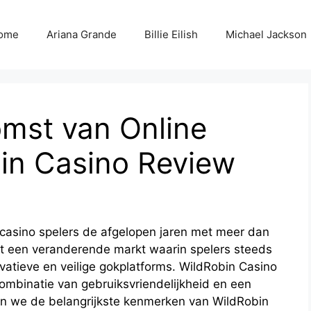
ome
Ariana Grande
Billie Eilish
Michael Jackson
mst van Online
in Casino Review
 casino spelers de afgelopen jaren met meer dan
t een veranderende markt waarin spelers steeds
vatieve en veilige gokplatforms. WildRobin Casino
combinatie van gebruiksvriendelijkheid en een
ren we de belangrijkste kenmerken van WildRobin