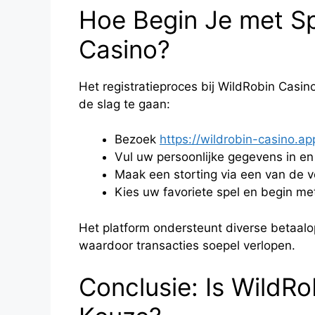
Hoe Begin Je met S
Casino?
Het registratieproces bij WildRobin Casi
de slag te gaan:
Bezoek
https://wildrobin-casino.ap
Vul uw persoonlijke gegevens in en 
Maak een storting via een van de v
Kies uw favoriete spel en begin me
Het platform ondersteunt diverse betaalop
waardoor transacties soepel verlopen.
Conclusie: Is WildRo