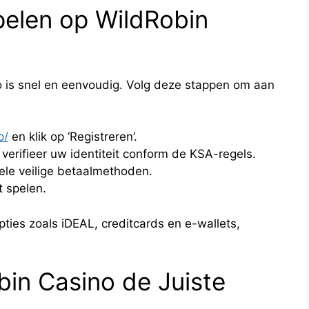
pelen op WildRobin
no is snel en eenvoudig. Volg deze stappen om aan
p/
en klik op ‘Registreren’.
verifieer uw identiteit conform de KSA-regels.
ele veilige betaalmethoden.
t spelen.
ties zoals iDEAL, creditcards en e-wallets,
bin Casino de Juiste