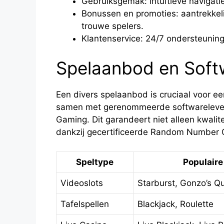
Gebruiksgemak: intuïtieve navigatie
Bonussen en promoties: aantrekkel
trouwe spelers.
Klantenservice: 24/7 ondersteuning 
Spelaanbod en Soft
Een divers spelaanbod is cruciaal voor e
samen met gerenommeerde softwarelevera
Gaming. Dit garandeert niet alleen kwalite
dankzij gecertificeerde Random Number 
Speltype
Populaire
Videoslots
Starburst, Gonzo’s Q
Tafelspellen
Blackjack, Roulette