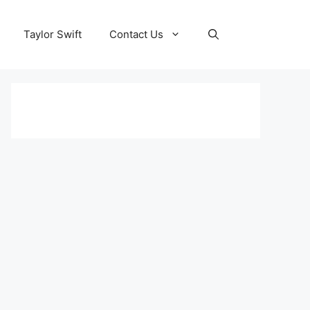
Taylor Swift
Contact Us