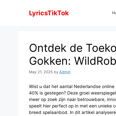
Skip
to
LyricsTikTok
H
content
Ontdek de Toeko
Gokken: WildRob
May 21, 2025
by
Admin
Wist u dat het aantal Nederlandse online
40% is gestegen? Deze groei weerspiegel
meer op zoek zijn naar betrouwbare, inno
speelt hier perfect op in met een unieke 
breed spelaanbod. In dit artikel analyse