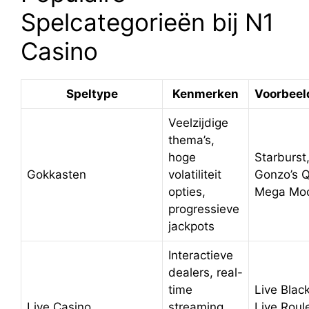
Spelcategorieën bij N1
Casino
Speltype
Kenmerken
Voorbeeld
Veelzijdige
thema’s,
hoge
Starburst
Gokkasten
volatiliteit
Gonzo’s Q
opties,
Mega Mo
progressieve
jackpots
Interactieve
dealers, real-
time
Live Black
Live Casino
streaming,
Live Roule