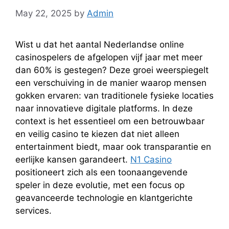
May 22, 2025
by
Admin
Wist u dat het aantal Nederlandse online
casinospelers de afgelopen vijf jaar met meer
dan 60% is gestegen? Deze groei weerspiegelt
een verschuiving in de manier waarop mensen
gokken ervaren: van traditionele fysieke locaties
naar innovatieve digitale platforms. In deze
context is het essentieel om een betrouwbaar
en veilig casino te kiezen dat niet alleen
entertainment biedt, maar ook transparantie en
eerlijke kansen garandeert.
N1 Casino
positioneert zich als een toonaangevende
speler in deze evolutie, met een focus op
geavanceerde technologie en klantgerichte
services.