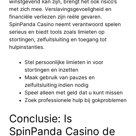
winstgevend kan zijn, brengt het ook risico’s
met zich mee. Verslavingsgevoeligheid en
financiële verliezen zijn reële gevaren.
SpinPanda Casino neemt verantwoord spelen
serieus en biedt tools zoals limieten op
stortingen, zelfuitsluiting en toegang tot
hulpinstanties.
Stel persoonlijke limieten in voor
stortingen en inzetten
Maak gebruik van pauzes en
zelfuitsluiting indien nodig
Speel alleen met geld dat u kunt missen
Zoek professionele hulp bij gokproblemen
Conclusie: Is
SpinPanda Casino de