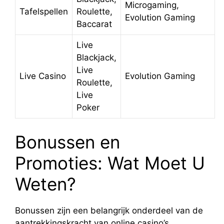
Microgaming,
Tafelspellen
Roulette,
Evolution Gaming
Baccarat
Live
Blackjack,
Live
Live Casino
Evolution Gaming
Roulette,
Live
Poker
Bonussen en
Promoties: Wat Moet U
Weten?
Bonussen zijn een belangrijk onderdeel van de
aantrekkingskracht van online casino’s.