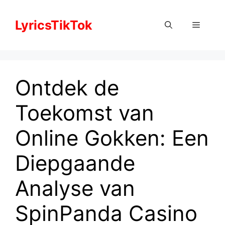
Skip
to
LyricsTikTok
Menu
content
Ontdek de
Toekomst van
Online Gokken: Een
Diepgaande
Analyse van
SpinPanda Casino