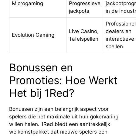
Microgaming
Progressieve
jackpotprog
jackpots
in de industr
Professionel
Live Casino,
dealers en
Evolution Gaming
Tafelspellen
interactieve
spellen
Bonussen en
Promoties: Hoe Werkt
Het bij 1Red?
Bonussen zijn een belangrijk aspect voor
spelers die het maximale uit hun gokervaring
willen halen. 1Red biedt een aantrekkelijk
welkomstpakket dat nieuwe spelers een