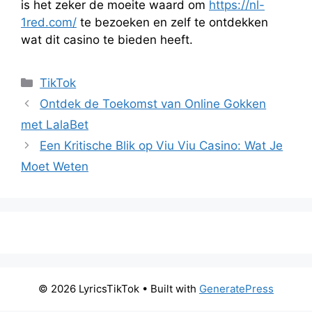
is het zeker de moeite waard om
https://nl-
1red.com/
te bezoeken en zelf te ontdekken
wat dit casino te bieden heeft.
Categories
TikTok
Ontdek de Toekomst van Online Gokken
met LalaBet
Een Kritische Blik op Viu Viu Casino: Wat Je
Moet Weten
© 2026 LyricsTikTok
• Built with
GeneratePress