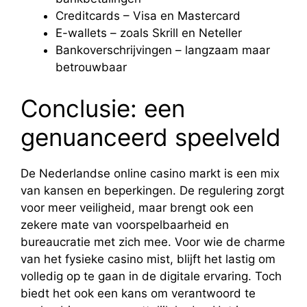
Creditcards – Visa en Mastercard
E-wallets – zoals Skrill en Neteller
Bankoverschrijvingen – langzaam maar
betrouwbaar
Conclusie: een
genuanceerd speelveld
De Nederlandse online casino markt is een mix
van kansen en beperkingen. De regulering zorgt
voor meer veiligheid, maar brengt ook een
zekere mate van voorspelbaarheid en
bureaucratie met zich mee. Voor wie de charme
van het fysieke casino mist, blijft het lastig om
volledig op te gaan in de digitale ervaring. Toch
biedt het ook een kans om verantwoord te