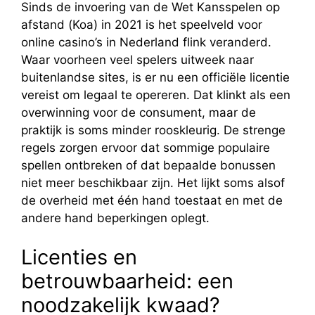
Sinds de invoering van de Wet Kansspelen op
afstand (Koa) in 2021 is het speelveld voor
online casino’s in Nederland flink veranderd.
Waar voorheen veel spelers uitweek naar
buitenlandse sites, is er nu een officiële licentie
vereist om legaal te opereren. Dat klinkt als een
overwinning voor de consument, maar de
praktijk is soms minder rooskleurig. De strenge
regels zorgen ervoor dat sommige populaire
spellen ontbreken of dat bepaalde bonussen
niet meer beschikbaar zijn. Het lijkt soms alsof
de overheid met één hand toestaat en met de
andere hand beperkingen oplegt.
Licenties en
betrouwbaarheid: een
noodzakelijk kwaad?