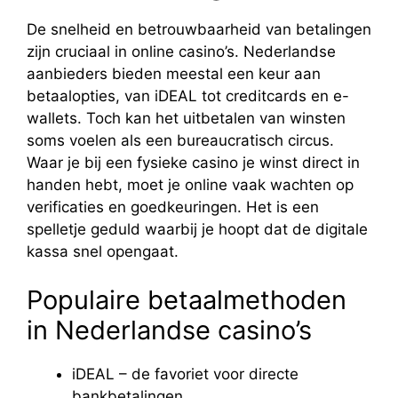
De snelheid en betrouwbaarheid van betalingen
zijn cruciaal in online casino’s. Nederlandse
aanbieders bieden meestal een keur aan
betaalopties, van iDEAL tot creditcards en e-
wallets. Toch kan het uitbetalen van winsten
soms voelen als een bureaucratisch circus.
Waar je bij een fysieke casino je winst direct in
handen hebt, moet je online vaak wachten op
verificaties en goedkeuringen. Het is een
spelletje geduld waarbij je hoopt dat de digitale
kassa snel opengaat.
Populaire betaalmethoden
in Nederlandse casino’s
iDEAL – de favoriet voor directe
bankbetalingen