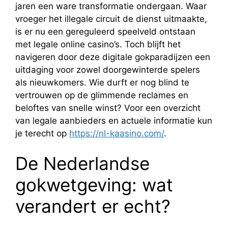
jaren een ware transformatie ondergaan. Waar
vroeger het illegale circuit de dienst uitmaakte,
is er nu een gereguleerd speelveld ontstaan
met legale online casino’s. Toch blijft het
navigeren door deze digitale gokparadijzen een
uitdaging voor zowel doorgewinterde spelers
als nieuwkomers. Wie durft er nog blind te
vertrouwen op de glimmende reclames en
beloftes van snelle winst? Voor een overzicht
van legale aanbieders en actuele informatie kun
je terecht op
https://nl-kaasino.com/
.
De Nederlandse
gokwetgeving: wat
verandert er echt?