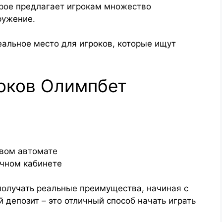
орое предлагает игрокам множество
ружение.
еальное место для игроков, которые ищут
.
оков Олимпбет
овом автомате
ичном кабинете
получать реальные преимущества, начиная с
 депозит – это отличный способ начать играть