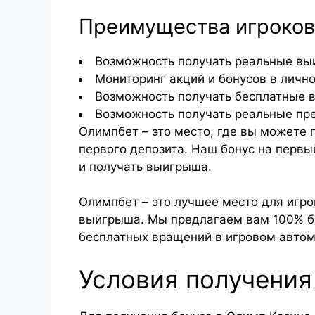
Преимущества игроков
Возможность получать реальные в
Мониторинг акций и бонусов в личн
Возможность получать бесплатные 
Возможность получать реальные п
Олимпбет – это место, где вы можете 
первого депозита. Наш бонус на первый
и получать выигрыша.
Олимпбет – это лучшее место для игр
выигрыша. Мы предлагаем вам 100% бо
бесплатных вращений в игровом автом
Условия получения