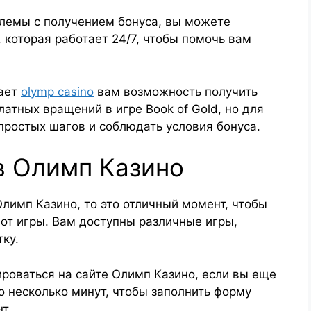
блемы с получением бонуса, вы можете
 которая работает 24/7, чтобы помочь вам
гает
olymp casino
вам возможность получить
латных вращений в игре Book of Gold, но для
простых шагов и соблюдать условия бонуса.
 в Олимп Казино
Олимп Казино, то это отличный момент, чтобы
 от игры. Вам доступны различные игры,
ку.
роваться на сайте Олимп Казино, если вы еще
о несколько минут, чтобы заполнить форму
т.