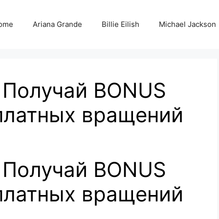
ome
Ariana Grande
Billie Eilish
Michael Jackson
– Получай BONUS
платных вращений
– Получай BONUS
платных вращений