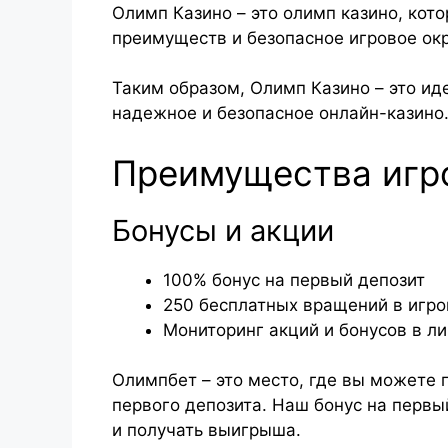
Олимп Казино – это олимп казино, кот
преимуществ и безопасное игровое ок
Таким образом, Олимп Казино – это ид
надежное и безопасное онлайн-казино
Преимущества игр
Бонусы и акции
100% бонус на первый депозит
250 бесплатных вращений в игр
Мониторинг акций и бонусов в л
Олимпбет – это место, где вы можете 
первого депозита. Наш бонус на первый
и получать выигрыша.