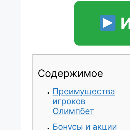
И
Содержимое
Преимущества
игроков
Олимпбет
Бонусы и акции