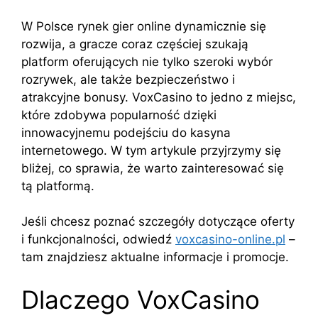
W Polsce rynek gier online dynamicznie się
rozwija, a gracze coraz częściej szukają
platform oferujących nie tylko szeroki wybór
rozrywek, ale także bezpieczeństwo i
atrakcyjne bonusy. VoxCasino to jedno z miejsc,
które zdobywa popularność dzięki
innowacyjnemu podejściu do kasyna
internetowego. W tym artykule przyjrzymy się
bliżej, co sprawia, że warto zainteresować się
tą platformą.
Jeśli chcesz poznać szczegóły dotyczące oferty
i funkcjonalności, odwiedź
voxcasino-online.pl
–
tam znajdziesz aktualne informacje i promocje.
Dlaczego VoxCasino