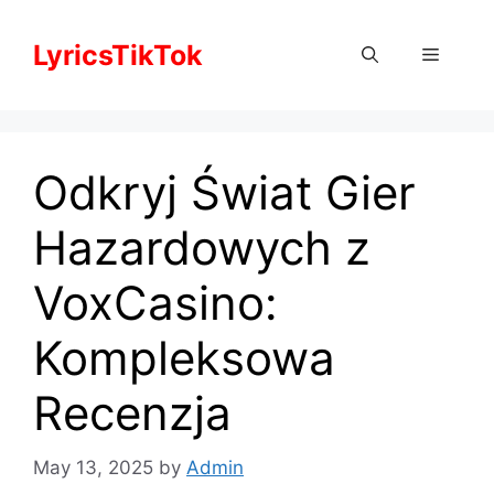
Skip
to
LyricsTikTok
Menu
content
Odkryj Świat Gier
Hazardowych z
VoxCasino:
Kompleksowa
Recenzja
May 13, 2025
by
Admin