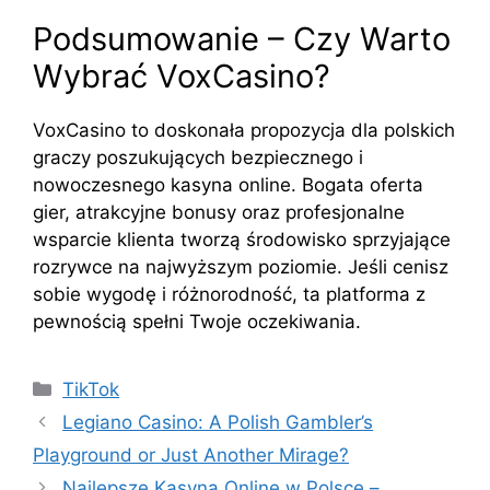
Podsumowanie – Czy Warto
Wybrać VoxCasino?
VoxCasino to doskonała propozycja dla polskich
graczy poszukujących bezpiecznego i
nowoczesnego kasyna online. Bogata oferta
gier, atrakcyjne bonusy oraz profesjonalne
wsparcie klienta tworzą środowisko sprzyjające
rozrywce na najwyższym poziomie. Jeśli cenisz
sobie wygodę i różnorodność, ta platforma z
pewnością spełni Twoje oczekiwania.
Categories
TikTok
Legiano Casino: A Polish Gambler’s
Playground or Just Another Mirage?
Najlepsze Kasyna Online w Polsce –