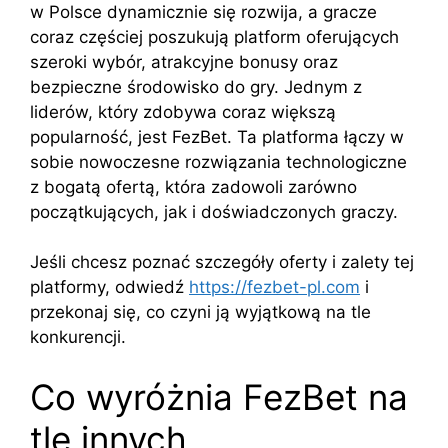
w Polsce dynamicznie się rozwija, a gracze
coraz częściej poszukują platform oferujących
szeroki wybór, atrakcyjne bonusy oraz
bezpieczne środowisko do gry. Jednym z
liderów, który zdobywa coraz większą
popularność, jest FezBet. Ta platforma łączy w
sobie nowoczesne rozwiązania technologiczne
z bogatą ofertą, która zadowoli zarówno
początkujących, jak i doświadczonych graczy.
Jeśli chcesz poznać szczegóły oferty i zalety tej
platformy, odwiedź
https://fezbet-pl.com
i
przekonaj się, co czyni ją wyjątkową na tle
konkurencji.
Co wyróżnia FezBet na
tle innych