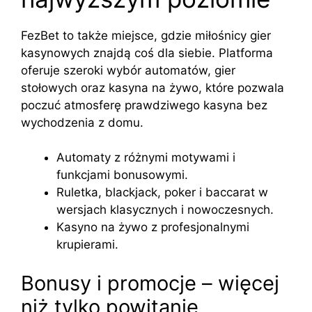
FezBet to także miejsce, gdzie miłośnicy gier
kasynowych znajdą coś dla siebie. Platforma
oferuje szeroki wybór automatów, gier
stołowych oraz kasyna na żywo, które pozwala
poczuć atmosferę prawdziwego kasyna bez
wychodzenia z domu.
Automaty z różnymi motywami i
funkcjami bonusowymi.
Ruletka, blackjack, poker i baccarat w
wersjach klasycznych i nowoczesnych.
Kasyno na żywo z profesjonalnymi
krupierami.
Bonusy i promocje – więcej
niż tylko powitanie