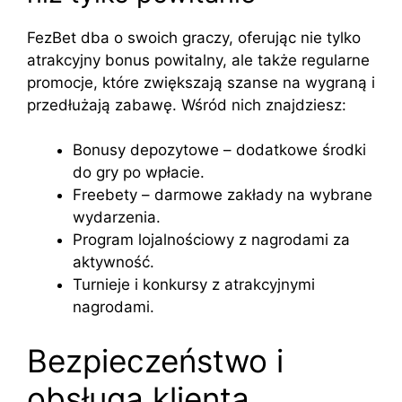
FezBet dba o swoich graczy, oferując nie tylko
atrakcyjny bonus powitalny, ale także regularne
promocje, które zwiększają szanse na wygraną i
przedłużają zabawę. Wśród nich znajdziesz:
Bonusy depozytowe – dodatkowe środki
do gry po wpłacie.
Freebety – darmowe zakłady na wybrane
wydarzenia.
Program lojalnościowy z nagrodami za
aktywność.
Turnieje i konkursy z atrakcyjnymi
nagrodami.
Bezpieczeństwo i
obsługa klienta