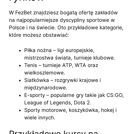
W FezBet znajdziesz bogatą ofertę zakładów
na najpopularniejsze dyscypliny sportowe w
Polsce i na świecie. Oto przykładowe kategorie,
które możesz obstawiać:
Piłka nożna – ligi europejskie,
mistrzostwa świata, turnieje klubowe.
Tenis – turnieje ATP, WTA oraz
wielkoszlemowe.
Siatkówka – rozgrywki krajowe i
międzynarodowe.
E-sporty – popularne gry takie jak CS:GO,
League of Legends, Dota 2.
Sporty motorowe, koszykówka, hokej i
wiele innych.
Przykładowe kursy na