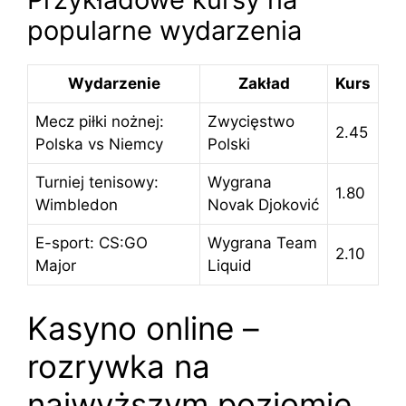
popularne wydarzenia
Wydarzenie
Zakład
Kurs
Mecz piłki nożnej:
Zwycięstwo
2.45
Polska vs Niemcy
Polski
Turniej tenisowy:
Wygrana
1.80
Wimbledon
Novak Djoković
E-sport: CS:GO
Wygrana Team
2.10
Major
Liquid
Kasyno online –
rozrywka na
najwyższym poziomie