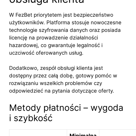
W FezBet priorytetem jest bezpieczeństwo
użytkowników. Platforma stosuje nowoczesne
technologie szyfrowania danych oraz posiada
licencję na prowadzenie działalności
hazardowej, co gwarantuje legalność i
uczciwość oferowanych usług.
Dodatkowo, zespół obsługi klienta jest
dostępny przez całą dobę, gotowy pomóc w
rozwiązaniu wszelkich problemów czy
odpowiedzieć na pytania dotyczące oferty.
Metody płatności – wygoda
i szybkość
Minimalna