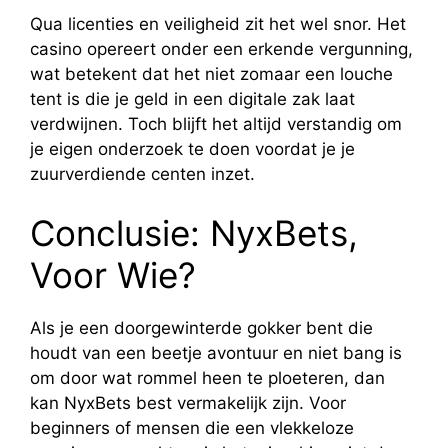
Qua licenties en veiligheid zit het wel snor. Het
casino opereert onder een erkende vergunning,
wat betekent dat het niet zomaar een louche
tent is die je geld in een digitale zak laat
verdwijnen. Toch blijft het altijd verstandig om
je eigen onderzoek te doen voordat je je
zuurverdiende centen inzet.
Conclusie: NyxBets,
Voor Wie?
Als je een doorgewinterde gokker bent die
houdt van een beetje avontuur en niet bang is
om door wat rommel heen te ploeteren, dan
kan NyxBets best vermakelijk zijn. Voor
beginners of mensen die een vlekkeloze