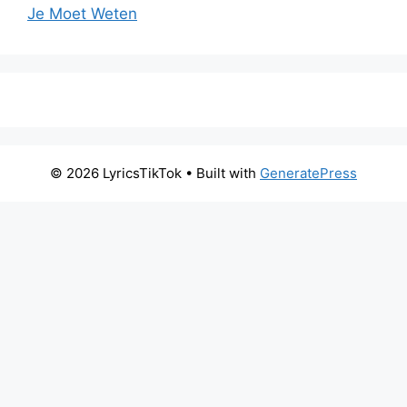
Je Moet Weten
© 2026 LyricsTikTok
• Built with
GeneratePress