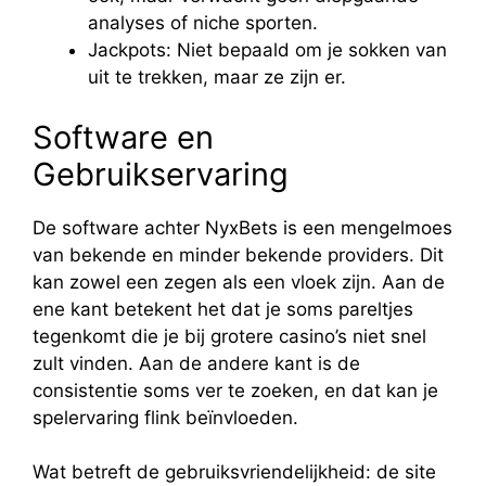
analyses of niche sporten.
Jackpots: Niet bepaald om je sokken van
uit te trekken, maar ze zijn er.
Software en
Gebruikservaring
De software achter NyxBets is een mengelmoes
van bekende en minder bekende providers. Dit
kan zowel een zegen als een vloek zijn. Aan de
ene kant betekent het dat je soms pareltjes
tegenkomt die je bij grotere casino’s niet snel
zult vinden. Aan de andere kant is de
consistentie soms ver te zoeken, en dat kan je
spelervaring flink beïnvloeden.
Wat betreft de gebruiksvriendelijkheid: de site