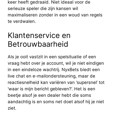
keer heeft gedraaid. Niet ideaal voor de
serieuze speler die zijn kansen wil
maximaliseren zonder in een woud van regels
te verdwalen.
Klantenservice en
Betrouwbaarheid
Als je ooit vastzit in een spelsituatie of een
vraag hebt over je account, wil je niet eindigen
in een eindeloze wachtrij. NyxBets biedt een
live chat en e-mailondersteuning, maar de
reactiesnelheid kan variëren van ‘supersnel’ tot
‘waar is mijn bericht gebleven?’. Het is een
beetje alsof je een dealer hebt die soms
aandachtig is en soms net doet alsof hij je niet
ziet.