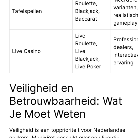
Roulette,
varianten,
Tafelspellen
Blackjack,
realistisc
Baccarat
gameplay
Live
Professio
Roulette,
dealers,
Live Casino
Live
interactie
Blackjack,
ervaring
Live Poker
Veiligheid en
Betrouwbaarheid: Wat
Je Moet Weten
Veiligheid is een topprioriteit voor Nederlandse
gokkers. MonixBet beschikt over een licentie