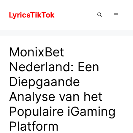
Skip
to
LyricsTikTok
Menu
content
MonixBet
Nederland: Een
Diepgaande
Analyse van het
Populaire iGaming
Platform