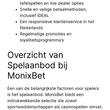
tafelspellen en live dealer opties
Snelle en veilige betaalmethoden,
inclusief iDEAL
Een responsieve klantenservice in het
Nederlands
Regelmatige promoties en
loyaliteitsprogramma’s
Overzicht van
Spelaanbod bij
MonixBet
Een van de belangrijkste factoren voor spelers
is het spelaanbod. MonixBet biedt een
indrukwekkende selectie die zowel
sportweddenschappen als casinospellen omvat.