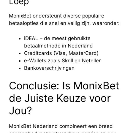
Loep
MonixBet ondersteunt diverse populaire
betaalopties die snel en veilig zijn, waaronder:
iDEAL – de meest gebruikte
betaalmethode in Nederland
Creditcards (Visa, MasterCard)
e-Wallets zoals Skrill en Neteller
Bankoverschrijvingen
Conclusie: Is MonixBet
de Juiste Keuze voor
Jou?
MonixBet Nederland combineert een breed