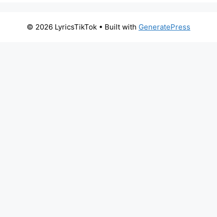
© 2026 LyricsTikTok
• Built with
GeneratePress