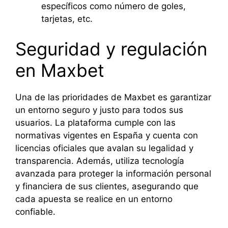
específicos como número de goles,
tarjetas, etc.
Seguridad y regulación
en Maxbet
Una de las prioridades de Maxbet es garantizar
un entorno seguro y justo para todos sus
usuarios. La plataforma cumple con las
normativas vigentes en España y cuenta con
licencias oficiales que avalan su legalidad y
transparencia. Además, utiliza tecnología
avanzada para proteger la información personal
y financiera de sus clientes, asegurando que
cada apuesta se realice en un entorno
confiable.