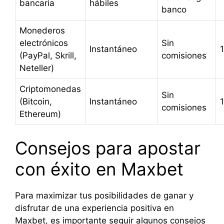
bancaria
hábiles
banco
Monederos
electrónicos
Sin
Instantáneo
(PayPal, Skrill,
comisiones
Neteller)
Criptomonedas
Sin
(Bitcoin,
Instantáneo
comisiones
Ethereum)
Consejos para apostar
con éxito en Maxbet
Para maximizar tus posibilidades de ganar y
disfrutar de una experiencia positiva en
Maxbet, es importante seguir algunos consejos