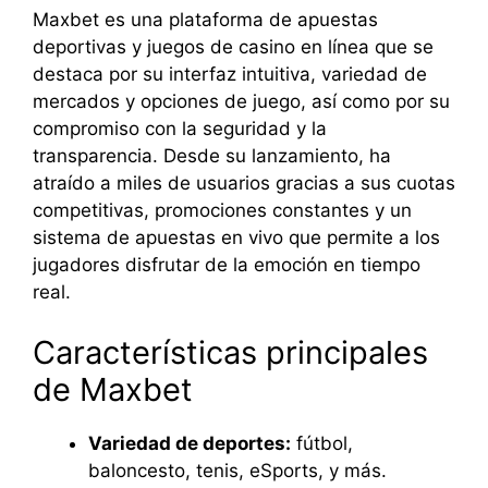
Maxbet es una plataforma de apuestas
deportivas y juegos de casino en línea que se
destaca por su interfaz intuitiva, variedad de
mercados y opciones de juego, así como por su
compromiso con la seguridad y la
transparencia. Desde su lanzamiento, ha
atraído a miles de usuarios gracias a sus cuotas
competitivas, promociones constantes y un
sistema de apuestas en vivo que permite a los
jugadores disfrutar de la emoción en tiempo
real.
Características principales
de Maxbet
Variedad de deportes:
fútbol,
baloncesto, tenis, eSports, y más.