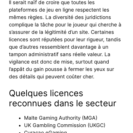
Il serait naïf de croire que toutes les
plateformes de jeu en ligne respectent les
mêmes règles. La diversité des juridictions
complique la tâche pour le joueur qui cherche à
s’assurer de la légitimité d’un site. Certaines
licences sont réputées pour leur rigueur, tandis
que d’autres ressemblent davantage à un
tampon administratif sans réelle valeur. La
vigilance est donc de mise, surtout quand
l’appât du gain pousse à fermer les yeux sur
des détails qui peuvent coûter cher.
Quelques licences
reconnues dans le secteur
Malte Gaming Authority (MGA)
UK Gambling Commission (UKGC)
Curacao eGaming