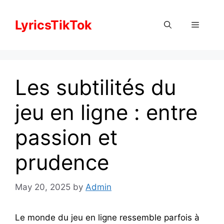
Skip
to
LyricsTikTok
Menu
content
Les subtilités du
jeu en ligne : entre
passion et
prudence
May 20, 2025
by
Admin
Le monde du jeu en ligne ressemble parfois à