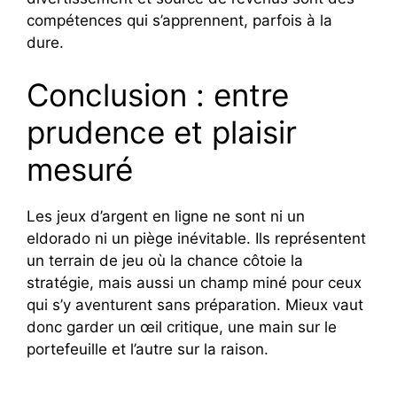
compétences qui s’apprennent, parfois à la
dure.
Conclusion : entre
prudence et plaisir
mesuré
Les jeux d’argent en ligne ne sont ni un
eldorado ni un piège inévitable. Ils représentent
un terrain de jeu où la chance côtoie la
stratégie, mais aussi un champ miné pour ceux
qui s’y aventurent sans préparation. Mieux vaut
donc garder un œil critique, une main sur le
portefeuille et l’autre sur la raison.