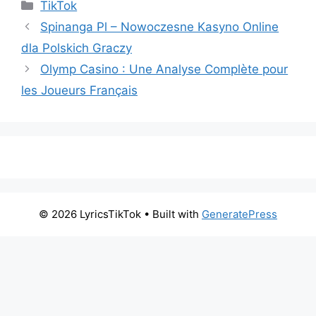
Categories
TikTok
Spinanga Pl – Nowoczesne Kasyno Online
dla Polskich Graczy
Olymp Casino : Une Analyse Complète pour
les Joueurs Français
© 2026 LyricsTikTok
• Built with
GeneratePress