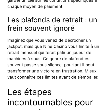
garder un œil sur les conditions spécifiques à
chaque moyen de paiement.
Les plafonds de retrait : un
frein souvent ignoré
Imaginez que vous venez de décrocher un
jackpot, mais que Nine Casino vous limite à un
retrait mensuel qui ferait pâlir un joueur de
machines à sous. Ce genre de plafond est
souvent passé sous silence, pourtant il peut
transformer une victoire en frustration. Mieux
vaut connaître ces limites avant de s’emballer.
Les étapes
incontournables pour