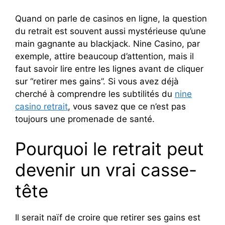
Quand on parle de casinos en ligne, la question
du retrait est souvent aussi mystérieuse qu’une
main gagnante au blackjack. Nine Casino, par
exemple, attire beaucoup d’attention, mais il
faut savoir lire entre les lignes avant de cliquer
sur “retirer mes gains”. Si vous avez déjà
cherché à comprendre les subtilités du
nine
casino retrait
, vous savez que ce n’est pas
toujours une promenade de santé.
Pourquoi le retrait peut
devenir un vrai casse-
tête
Il serait naïf de croire que retirer ses gains est