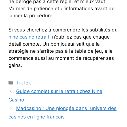
ne déroge pas à cette règle, et mieux vaut
s’armer de patience et d’informations avant de
lancer la procédure.
Si vous cherchez à comprendre les subtilités du
nine casino retrait
, n’oubliez pas que chaque
détail compte. Un bon joueur sait que la
stratégie ne s’arrête pas à la table de jeu, elle
commence aussi au moment de récupérer ses
gains.
Categories
TikTok
Guide complet sur le retrait chez Nine
Casino
Madcasino : Une plongée dans l’univers des
casinos en ligne français