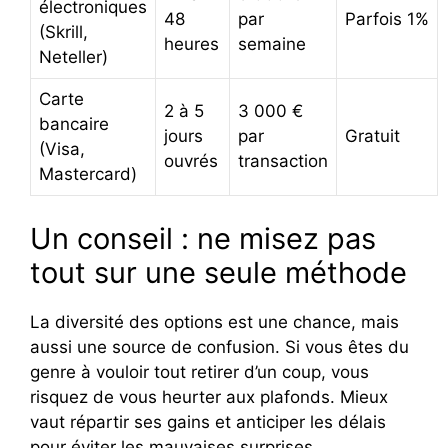
électroniques
48
par
Parfois 1%
(Skrill,
heures
semaine
Neteller)
Carte
2 à 5
3 000 €
bancaire
jours
par
Gratuit
(Visa,
ouvrés
transaction
Mastercard)
Un conseil : ne misez pas
tout sur une seule méthode
La diversité des options est une chance, mais
aussi une source de confusion. Si vous êtes du
genre à vouloir tout retirer d’un coup, vous
risquez de vous heurter aux plafonds. Mieux
vaut répartir ses gains et anticiper les délais
pour éviter les mauvaises surprises.