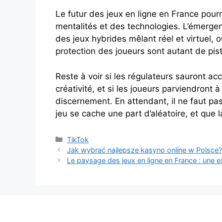
Le futur des jeux en ligne en France pour
mentalités et des technologies. L’émerg
des jeux hybrides mêlant réel et virtuel, o
protection des joueurs sont autant de piste
Reste à voir si les régulateurs sauront 
créativité, et si les joueurs parviendron
discernement. En attendant, il ne faut p
jeu se cache une part d’aléatoire, et que 
Categories
TikTok
Jak wybrać najlepsze kasyno online w Polsc
Le paysage des jeux en ligne en France : une ex