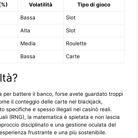
(%)
Volatilità
Tipo di gioco
Bassa
Slot
Alta
Slot
Media
Roulette
Bassa
Carte
ltà?
per battere il banco, forse avete guardato troppi
ome il conteggio delle carte nel blackjack,
 specifiche e spesso illegali nei casinò reali.
suali (RNG), la matematica è spietata e non lascia
pproccio disciplinato e una gestione oculata del
’esperienza frustrante e una più sostenibile.