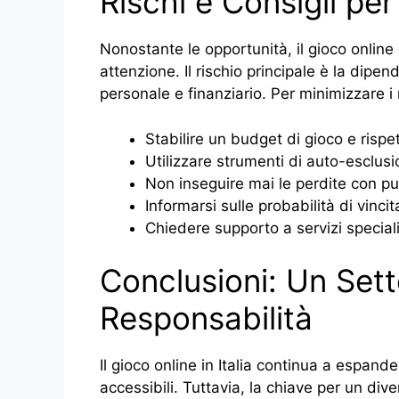
Rischi e Consigli pe
Nonostante le opportunità, il gioco onlin
attenzione. Il rischio principale è la dip
personale e finanziario. Per minimizzare i ri
Stabilire un budget di gioco e rispe
Utilizzare strumenti di auto-esclusio
Non inseguire mai le perdite con pu
Informarsi sulle probabilità di vincit
Chiedere supporto a servizi specializ
Conclusioni: Un Sett
Responsabilità
Il gioco online in Italia continua a espand
accessibili. Tuttavia, la chiave per un div