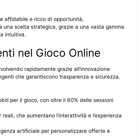
 affidabile e ricco di opportunità,
 una scelta strategica, grazie a una vasta gamma
a intuitiva.
ti nel Gioco Online
ta evolvendo rapidamente grazie all’innovazione
ngenti che garantiscono trasparenza e sicurezza.
bili per il gioco, con oltre il 60% delle sessioni
r reali, che aumentano l’interattività e l’esperienza
igenza artificiale per personalizzare offerte e