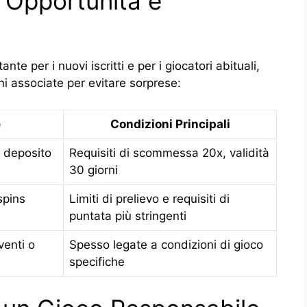
 Opportunità e
e per i nuovi iscritti e per i giocatori abituali,
i associate per evitare sorprese:
e
Condizioni Principali
o deposito
Requisiti di scommessa 20x, validità
30 giorni
spins
Limiti di prelievo e requisiti di
puntata più stringenti
venti o
Spesso legate a condizioni di gioco
specifiche