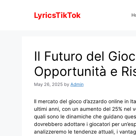
Skip
to
LyricsTikTok
H
content
Il Futuro del Gioc
Opportunità e Ri
May 26, 2025
by
Admin
Il mercato del gioco d’azzardo online in It
ultimi anni, con un aumento del 25% nel 
quali sono le dinamiche che guidano quest
dovrebbero adottare i giocatori per un’es
analizzeremo le tendenze attuali, i vantaggi