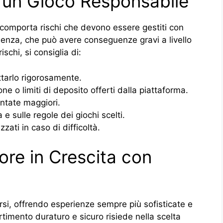
r un Gioco Responsabile
e comporta rischi che devono essere gestiti con
endenza, che può avere conseguenze gravi a livello
schi, si consiglia di:
ttarlo rigorosamente.
ne o limiti di deposito offerti dalla piattaforma.
ntate maggiori.
a e sulle regole dei giochi scelti.
zati in caso di difficoltà.
ore in Crescita con
ersi, offrendo esperienze sempre più sofisticate e
ertimento duraturo e sicuro risiede nella scelta