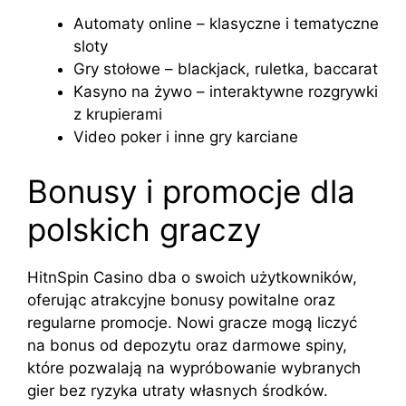
Automaty online – klasyczne i tematyczne
sloty
Gry stołowe – blackjack, ruletka, baccarat
Kasyno na żywo – interaktywne rozgrywki
z krupierami
Video poker i inne gry karciane
Bonusy i promocje dla
polskich graczy
HitnSpin Casino dba o swoich użytkowników,
oferując atrakcyjne bonusy powitalne oraz
regularne promocje. Nowi gracze mogą liczyć
na bonus od depozytu oraz darmowe spiny,
które pozwalają na wypróbowanie wybranych
gier bez ryzyka utraty własnych środków.