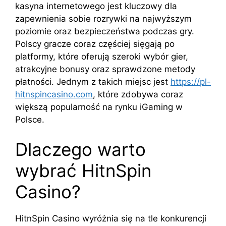
kasyna internetowego jest kluczowy dla
zapewnienia sobie rozrywki na najwyższym
poziomie oraz bezpieczeństwa podczas gry.
Polscy gracze coraz częściej sięgają po
platformy, które oferują szeroki wybór gier,
atrakcyjne bonusy oraz sprawdzone metody
płatności. Jednym z takich miejsc jest
https://pl-
hitnspincasino.com
, które zdobywa coraz
większą popularność na rynku iGaming w
Polsce.
Dlaczego warto
wybrać HitnSpin
Casino?
HitnSpin Casino wyróżnia się na tle konkurencji