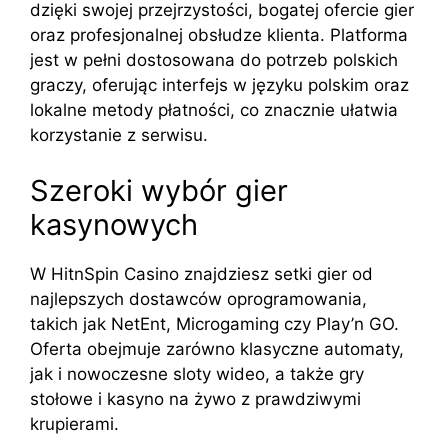
dzięki swojej przejrzystości, bogatej ofercie gier
oraz profesjonalnej obsłudze klienta. Platforma
jest w pełni dostosowana do potrzeb polskich
graczy, oferując interfejs w języku polskim oraz
lokalne metody płatności, co znacznie ułatwia
korzystanie z serwisu.
Szeroki wybór gier
kasynowych
W HitnSpin Casino znajdziesz setki gier od
najlepszych dostawców oprogramowania,
takich jak NetEnt, Microgaming czy Play’n GO.
Oferta obejmuje zarówno klasyczne automaty,
jak i nowoczesne sloty wideo, a także gry
stołowe i kasyno na żywo z prawdziwymi
krupierami.