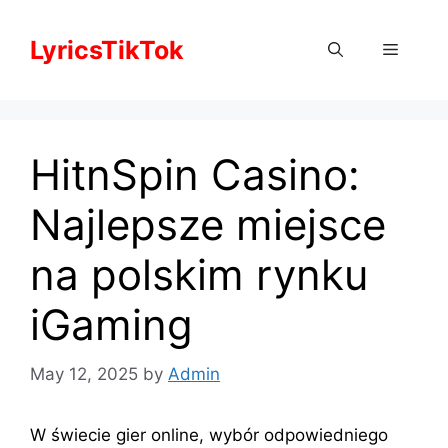
Skip
to
LyricsTikTok
Menu
content
HitnSpin Casino:
Najlepsze miejsce
na polskim rynku
iGaming
May 12, 2025
by
Admin
W świecie gier online, wybór odpowiedniego