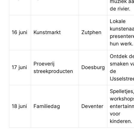
muziek a
de rivier.
Lokale
kunstenaa
16 juni
Kunstmarkt
Zutphen
presenter
hun werk.
Ontdek d
Proeverij
smaken v
17 juni
Doesburg
streekproducten
de
IJsselstre
Spelletjes
workshop
18 juni
Familiedag
Deventer
entertain
voor
kinderen.