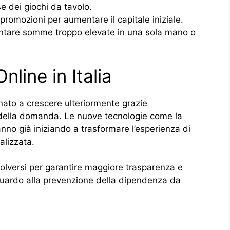
se dei giochi da tavolo.
promozioni per aumentare il capitale iniziale.
ntare somme troppo elevate in una sola mano o
nline in Italia
tinato a crescere ulteriormente grazie
o della domanda. Le nuove tecnologie come la
stanno già iniziando a trasformare l’esperienza di
alizzata.
volversi per garantire maggiore trasparenza e
iguardo alla prevenzione della dipendenza da