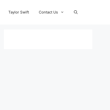
Taylor Swift
Contact Us