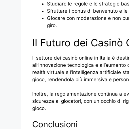
Studiare le regole e le strategie ba
Sfruttare i bonus di benvenuto e le 
Giocare con moderazione e non pu
giro.
Il Futuro dei Casinò O
Il settore dei casinò online in Italia è des
all’innovazione tecnologica e all’aument
realtà virtuale e l’intelligenza artificiale 
gioco, rendendola più immersiva e person
Inoltre, la regolamentazione continua a e
sicurezza ai giocatori, con un occhio di r
gioco.
Conclusioni