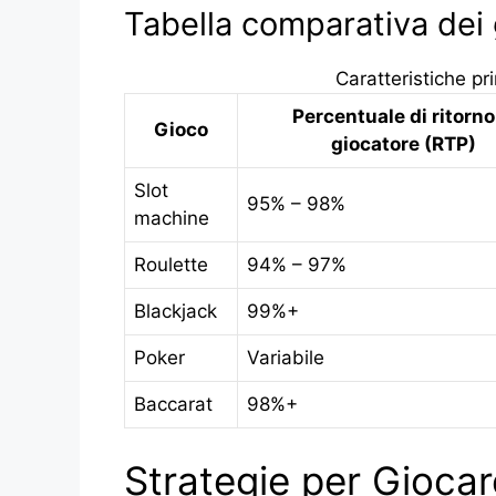
Tabella comparativa dei 
Caratteristiche pri
Percentuale di ritorno
Gioco
giocatore (RTP)
Slot
95% – 98%
machine
Roulette
94% – 97%
Blackjack
99%+
Poker
Variabile
Baccarat
98%+
Strategie per Gioca