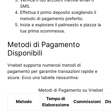
SMS.
Effettua il primo deposito scegliendo il
metodo di pagamento preferito.
Inizia a esplorare il palinsesto e piazza la
tua prima scommessa.
Metodi di Pagamento
Disponibili
Vnebet supporta numerosi metodi di
pagamento per garantire transazioni rapide e
sicure. Ecco una tabella riassuntiva:
Metodi di Pagamento su Vnebet
Tempo di
Metodo
Commissioni
Di
Elaborazione