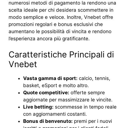
numerosi metodi di pagamento la rendono una
scelta ideale per chi desidera scommettere in
modo semplice e veloce. Inoltre, Vnebet offre
promozioni regolari e bonus esclusivi che
aumentano le possibilità di vincita e rendono
l’esperienza ancora più gratificante.
Caratteristiche Principali di
Vnebet
Vasta gamma di sport:
calcio, tennis,
basket, eSport e molto altro.
Quote competitive:
offerte sempre
aggiornate per massimizzare le vincite.
Live betting:
scommesse in tempo reale
con aggiornamenti costanti.
Bonus di benvenuto:
premi per i nuovi