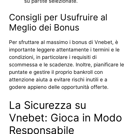
su partite selezionate.
Consigli per Usufruire al
Meglio dei Bonus
Per sfruttare al massimo i bonus di Vnebet, è
importante leggere attentamente i termini e le
condizioni, in particolare i requisiti di
scommessa e le scadenze. Inoltre, pianificare le
puntate e gestire il proprio bankroll con
attenzione aiuta a evitare rischi inutili e a
godere appieno delle opportunità offerte.
La Sicurezza su
Vnebet: Gioca in Modo
Responsabile