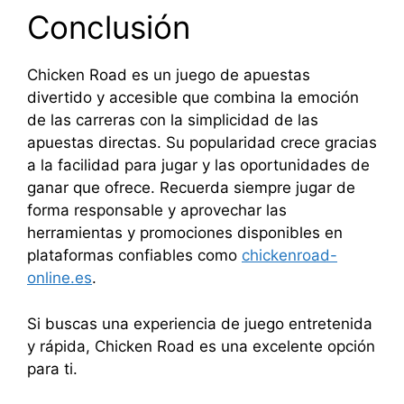
Conclusión
Chicken Road es un juego de apuestas
divertido y accesible que combina la emoción
de las carreras con la simplicidad de las
apuestas directas. Su popularidad crece gracias
a la facilidad para jugar y las oportunidades de
ganar que ofrece. Recuerda siempre jugar de
forma responsable y aprovechar las
herramientas y promociones disponibles en
plataformas confiables como
chickenroad-
online.es
.
Si buscas una experiencia de juego entretenida
y rápida, Chicken Road es una excelente opción
para ti.