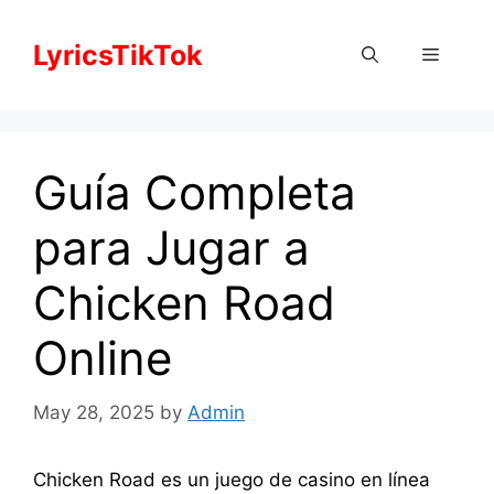
Skip
to
LyricsTikTok
Menu
content
Guía Completa
para Jugar a
Chicken Road
Online
May 28, 2025
by
Admin
Chicken Road es un juego de casino en línea