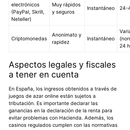
electrónicos
Muy rápidos
Instantáneo
24-
(PayPal, Skrill,
y seguros
Neteller)
Vari
Anonimato y
Criptomonedas
Instantáneo
(no
rapidez
24 h
Aspectos legales y fiscales
a tener en cuenta
En España, los ingresos obtenidos a través de
juegos de azar online están sujetos a
tributación. Es importante declarar las
ganancias en la declaración de la renta para
evitar problemas con Hacienda. Además, los
casinos regulados cumplen con las normativas