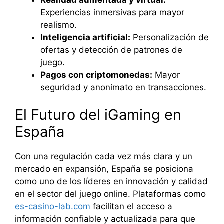
Experiencias inmersivas para mayor
realismo.
Inteligencia artificial:
Personalización de
ofertas y detección de patrones de
juego.
Pagos con criptomonedas:
Mayor
seguridad y anonimato en transacciones.
El Futuro del iGaming en
España
Con una regulación cada vez más clara y un
mercado en expansión, España se posiciona
como uno de los líderes en innovación y calidad
en el sector del juego online. Plataformas como
es-casino-lab.com
facilitan el acceso a
información confiable y actualizada para que