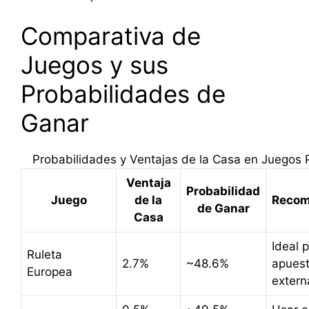
Comparativa de
Juegos y sus
Probabilidades de
Ganar
Probabilidades y Ventajas de la Casa en Juegos 
Ventaja
Probabilidad
Juego
de la
Recom
de Ganar
Casa
Ideal 
Ruleta
2.7%
~48.6%
apues
Europea
extern