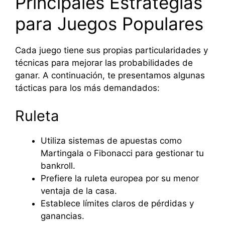
Principales Estrategias
para Juegos Populares
Cada juego tiene sus propias particularidades y
técnicas para mejorar las probabilidades de
ganar. A continuación, te presentamos algunas
tácticas para los más demandados:
Ruleta
Utiliza sistemas de apuestas como
Martingala o Fibonacci para gestionar tu
bankroll.
Prefiere la ruleta europea por su menor
ventaja de la casa.
Establece límites claros de pérdidas y
ganancias.