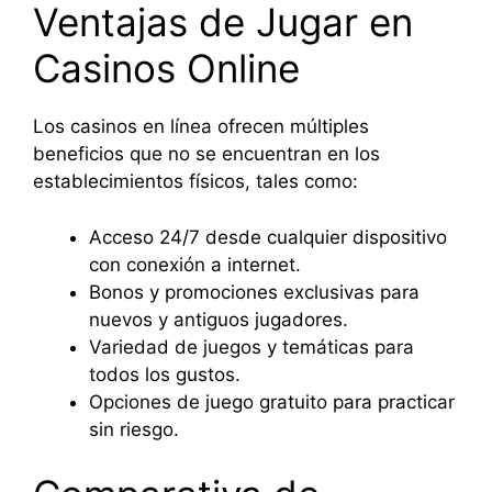
Ventajas de Jugar en
Casinos Online
Los casinos en línea ofrecen múltiples
beneficios que no se encuentran en los
establecimientos físicos, tales como:
Acceso 24/7 desde cualquier dispositivo
con conexión a internet.
Bonos y promociones exclusivas para
nuevos y antiguos jugadores.
Variedad de juegos y temáticas para
todos los gustos.
Opciones de juego gratuito para practicar
sin riesgo.