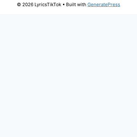
© 2026 LyricsTikTok
• Built with
GeneratePress