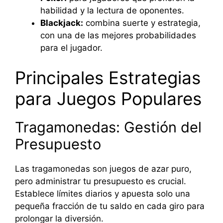
habilidad y la lectura de oponentes.
Blackjack:
combina suerte y estrategia,
con una de las mejores probabilidades
para el jugador.
Principales Estrategias
para Juegos Populares
Tragamonedas: Gestión del
Presupuesto
Las tragamonedas son juegos de azar puro,
pero administrar tu presupuesto es crucial.
Establece límites diarios y apuesta solo una
pequeña fracción de tu saldo en cada giro para
prolongar la diversión.