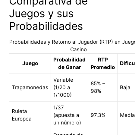
Comparativa de
Juegos y sus
Probabilidades
Probabilidades y Retorno al Jugador (RTP) en Jueg
Casino
Probabilidad
RTP
Juego
Dificu
de Ganar
Promedio
Variable
85% –
Tragamonedas
(1/20 a
Baja
98%
1/1000)
1/37
Ruleta
(apuesta a
97.3%
Media
Europea
un número)