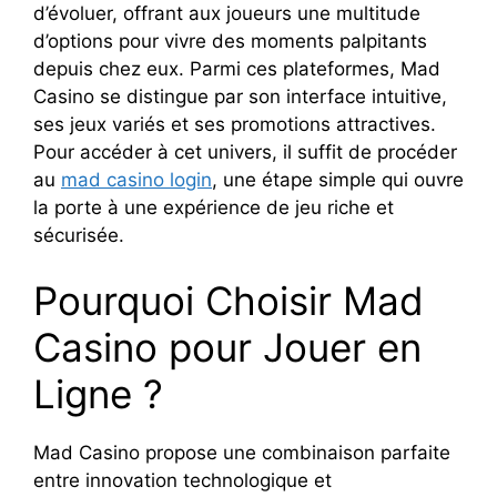
d’évoluer, offrant aux joueurs une multitude
d’options pour vivre des moments palpitants
depuis chez eux. Parmi ces plateformes, Mad
Casino se distingue par son interface intuitive,
ses jeux variés et ses promotions attractives.
Pour accéder à cet univers, il suffit de procéder
au
mad casino login
, une étape simple qui ouvre
la porte à une expérience de jeu riche et
sécurisée.
Pourquoi Choisir Mad
Casino pour Jouer en
Ligne ?
Mad Casino propose une combinaison parfaite
entre innovation technologique et