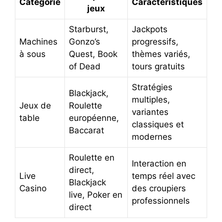
Catégorie
Caractéristiques
jeux
Starburst,
Jackpots
Machines
Gonzo’s
progressifs,
à sous
Quest, Book
thèmes variés,
of Dead
tours gratuits
Stratégies
Blackjack,
multiples,
Jeux de
Roulette
variantes
table
européenne,
classiques et
Baccarat
modernes
Roulette en
Interaction en
direct,
Live
temps réel avec
Blackjack
Casino
des croupiers
live, Poker en
professionnels
direct