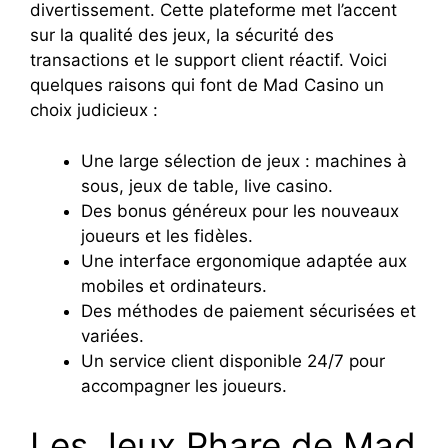
divertissement. Cette plateforme met l’accent
sur la qualité des jeux, la sécurité des
transactions et le support client réactif. Voici
quelques raisons qui font de Mad Casino un
choix judicieux :
Une large sélection de jeux : machines à
sous, jeux de table, live casino.
Des bonus généreux pour les nouveaux
joueurs et les fidèles.
Une interface ergonomique adaptée aux
mobiles et ordinateurs.
Des méthodes de paiement sécurisées et
variées.
Un service client disponible 24/7 pour
accompagner les joueurs.
Les Jeux Phare de Mad