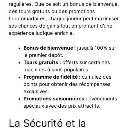
régulières. Que ce soit un bonus de bienvenue,
des tours gratuits ou des promotions
hebdomadaires, chaque joueur peut maximiser
ses chances de gains tout en profitant d’une
expérience ludique enrichie.
Bonus de bienvenue :
jusqu’à 100% sur
le premier dépôt.
Tours gratuits :
offerts sur certaines
machines à sous populaires.
Programme de fidélité :
cumulez des
points pour obtenir des récompenses
exclusives.
Promotions saisonnières :
événements
spéciaux avec des prix attractifs.
La Sécurité et la