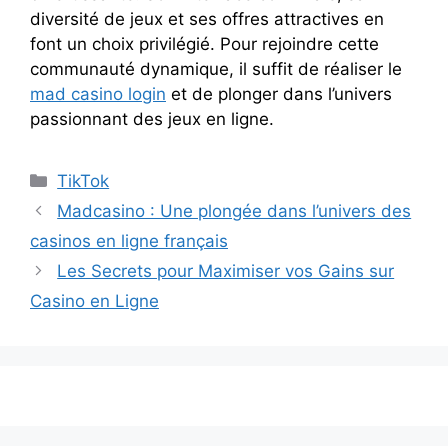
diversité de jeux et ses offres attractives en
font un choix privilégié. Pour rejoindre cette
communauté dynamique, il suffit de réaliser le
mad casino login
et de plonger dans l’univers
passionnant des jeux en ligne.
Categories
TikTok
Madcasino : Une plongée dans l’univers des
casinos en ligne français
Les Secrets pour Maximiser vos Gains sur
Casino en Ligne