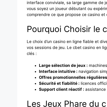
interface conviviale, sa large gamme de j
vous soyez un joueur débutant ou expéri
comprendre ce que propose ce casino et 
Pourquoi Choisir le 
Le choix d’un casino en ligne fiable et div
vos sessions de jeu. Le cbet casino en li
clés :
Large sélection de jeux :
machines à
Interface intuitive :
navigation simp
Offres promotionnelles régulières
Sécurité et fiabilité :
licences offic
Support client réactif :
assistance 
Les Jeux Phare du c