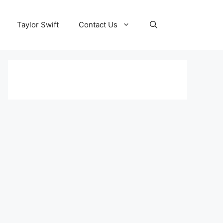
Taylor Swift
Contact Us