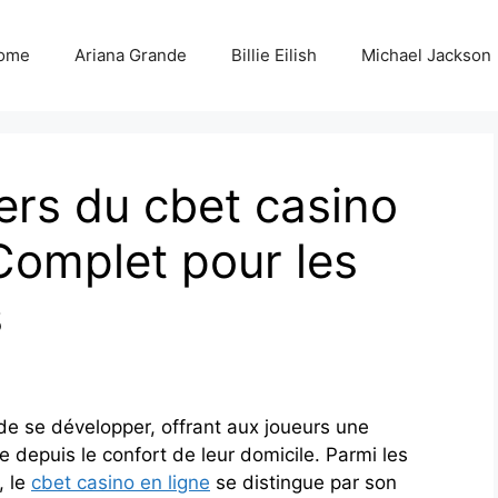
ome
Ariana Grande
Billie Eilish
Michael Jackson
ers du cbet casino
 Complet pour les
s
e se développer, offrant aux joueurs une
e depuis le confort de leur domicile. Parmi les
, le
cbet casino en ligne
se distingue par son