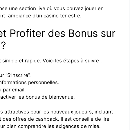
ose une section live où vous pouvez jouer en
nt l’ambiance d’un casino terrestre.
t Profiter des Bonus sur
 ?
t simple et rapide. Voici les étapes à suivre :
r “S’inscrire”.
informations personnelles.
u par email.
 activer les bonus de bienvenue.
 attractives pour les nouveaux joueurs, incluant
 des offres de cashback. Il est conseillé de lire
our bien comprendre les exigences de mise.